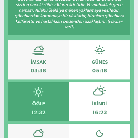
sizden önceki sâlih zâtların âdetidir. Ve muhakkak gece
namazı, Allâhü Teâlâ'ya mânen yaklaşmaya vesîledir,
Gündem
günahlardan korunmaya bir vâsıtadır, birtakım günahlara
keffârettir ve hastalıkları bedenden uzaklaştırır. (Hadis-i
Haberde İnsan
şerif)
Kültür-Sanat
Magazin
İMSAK
GÜNEŞ
03:38
05:18
Podcast
Politika
ÖĞLE
İKINDI
Sağlık
12:32
16:23
Siyaset
Spor