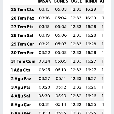
İMSAK
GÜNEŞ
ÖĞLE
İKINDI
AKŞA
25 Tem Cts
03:15
05:03
12:33
16:29
19:52
26 Tem Paz
03:16
05:04
12:33
16:29
19:51
27 Tem Pts
03:18
05:05
12:33
16:28
19:50
28 Tem Sal
03:19
05:06
12:33
16:28
19:49
29 Tem Çar
03:21
05:07
12:33
16:28
19:48
30 Tem Per
03:22
05:08
12:33
16:28
19:47
31 Tem Cum
03:24
05:09
12:33
16:27
19:46
1 Ağu Cts
03:25
05:10
12:33
16:27
19:45
2 Ağu Paz
03:27
05:11
12:33
16:27
19:44
3 Ağu Pts
03:28
05:12
12:32
16:26
19:43
4 Ağu Sal
03:30
05:13
12:32
16:26
19:42
5 Ağu Çar
03:31
05:14
12:32
16:25
19:41
6 Ağu Per
03:33
05:15
12:32
16:25
19:40