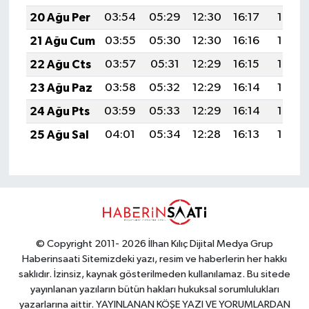
20 Ağu Per
03:54
05:29
12:30
16:17
19:21
21 Ağu Cum
03:55
05:30
12:30
16:16
19:19
22 Ağu Cts
03:57
05:31
12:29
16:15
19:18
23 Ağu Paz
03:58
05:32
12:29
16:14
19:16
24 Ağu Pts
03:59
05:33
12:29
16:14
19:15
25 Ağu Sal
04:01
05:34
12:28
16:13
19:13
© Copyright 2011- 2026 İlhan Kılıç Dijital Medya Grup
Haberinsaati Sitemizdeki yazı, resim ve haberlerin her hakkı
saklıdır. İzinsiz, kaynak gösterilmeden kullanılamaz. Bu sitede
yayınlanan yazıların bütün hakları hukuksal sorumlulukları
yazarlarına aittir. YAYINLANAN KÖŞE YAZI VE YORUMLARDAN