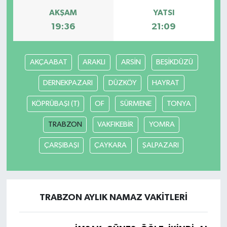
AKŞAM
YATSI
Yerel
19:36
21:09
AKÇAABAT
ARAKLI
ARSİN
BEŞİKDÜZÜ
DERNEKPAZARI
DÜZKÖY
HAYRAT
KÖPRÜBAŞI (T)
OF
SÜRMENE
TONYA
TRABZON
VAKFIKEBİR
YOMRA
ÇARŞIBAŞI
ÇAYKARA
ŞALPAZARI
TRABZON AYLIK NAMAZ VAKITLERI