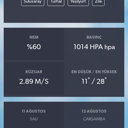
Sulusaray
Turhal
Yeşilyurt
Zile
Yerel
NEM
BASINÇ
%60
1014 HPA
hpa
RÜZGAR
EN DÜŞÜK / EN YÜKSEK
°
°
2.89 M/S
11
/ 28
11 AĞUSTOS
12 AĞUSTOS
SALI
ÇARŞAMBA