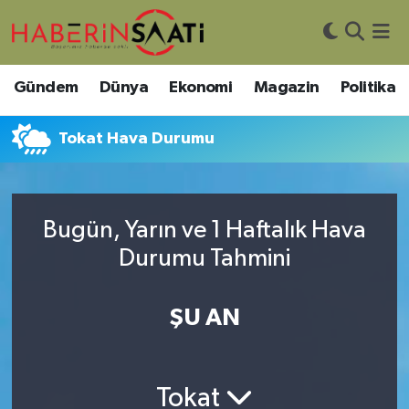
Asayiş
Nöbetçi Eczaneler
Gündem
Dünya
Ekonomi
Magazin
Politika
Bilim ve Teknoloji
Hava Durumu
Tokat Hava Durumu
Çevre
Trafik Durumu
DIŞ HABER
Süper Lig Puan Durumu ve Fikstür
Bugün, Yarın ve 1 Haftalık Hava
Durumu Tahmini
Dünya
Tüm Manşetler
Eğitim
Son Dakika Haberleri
ŞU AN
Ekonomi
Haber Arşivi
Tokat
Genel