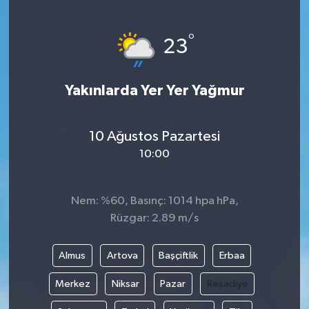
Gündem
°
23
Haberde İnsan
Yakınlarda Yer Yer Yağmur
Kültür-Sanat
Magazin
10 Ağustos Pazartesi
10:00
Podcast
Politika
Nem: %60, Basınç: 1014 hpa hPa,
Rüzgar: 2.89 m/s
Sağlık
Almus
Artova
Başçiftlik
Erbaa
Siyaset
Merkez
Niksar
Pazar
Reşadiye
Spor