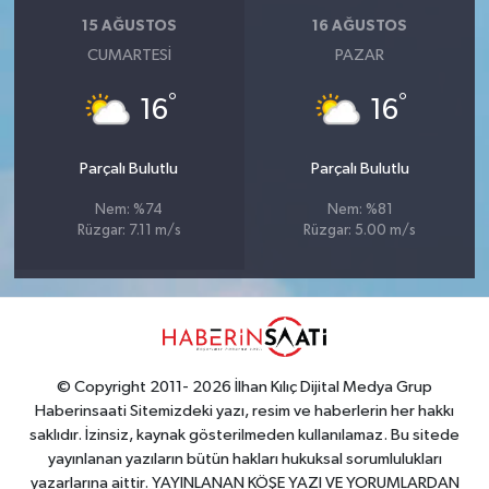
15 AĞUSTOS
16 AĞUSTOS
CUMARTESI
PAZAR
°
°
16
16
Parçalı Bulutlu
Parçalı Bulutlu
Nem: %74
Nem: %81
Rüzgar: 7.11 m/s
Rüzgar: 5.00 m/s
© Copyright 2011- 2026 İlhan Kılıç Dijital Medya Grup
Haberinsaati Sitemizdeki yazı, resim ve haberlerin her hakkı
saklıdır. İzinsiz, kaynak gösterilmeden kullanılamaz. Bu sitede
yayınlanan yazıların bütün hakları hukuksal sorumlulukları
yazarlarına aittir. YAYINLANAN KÖŞE YAZI VE YORUMLARDAN