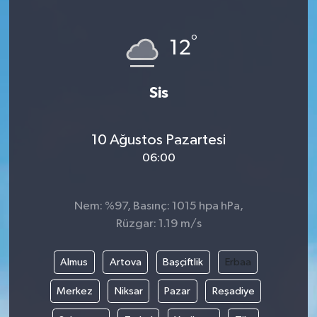
Gündem
°
12
Haberde İnsan
Sis
Kültür-Sanat
Magazin
10 Ağustos Pazartesi
06:00
Podcast
Politika
Nem: %97, Basınç: 1015 hpa hPa,
Rüzgar: 1.19 m/s
Sağlık
Almus
Artova
Başçiftlik
Erbaa
Siyaset
Merkez
Niksar
Pazar
Reşadiye
Spor