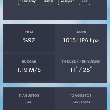
Sulusaray
Turhal
Yeşilyurt
Zile
Yerel
NEM
BASINÇ
%97
1015 HPA
hpa
RÜZGAR
EN DÜŞÜK / EN YÜKSEK
°
°
1.19 M/S
11
/ 28
11 AĞUSTOS
12 AĞUSTOS
SALI
ÇARŞAMBA