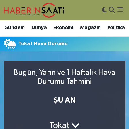
Asayiş
Nöbetçi Eczaneler
Gündem
Dünya
Ekonomi
Magazin
Politika
Bilim ve Teknoloji
Hava Durumu
Tokat Hava Durumu
Çevre
Trafik Durumu
DIŞ HABER
Süper Lig Puan Durumu ve Fikstür
Bugün, Yarın ve 1 Haftalık Hava
Durumu Tahmini
Dünya
Tüm Manşetler
Eğitim
Son Dakika Haberleri
ŞU AN
Ekonomi
Haber Arşivi
Tokat
Genel