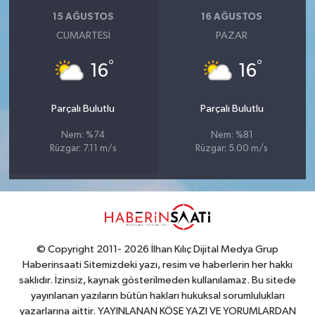
15 AĞUSTOS
16 AĞUSTOS
CUMARTESI
PAZAR
°
°
16
16
Parçalı Bulutlu
Parçalı Bulutlu
Nem: %74
Nem: %81
Rüzgar: 7.11 m/s
Rüzgar: 5.00 m/s
© Copyright 2011- 2026 İlhan Kılıç Dijital Medya Grup
Haberinsaati Sitemizdeki yazı, resim ve haberlerin her hakkı
saklıdır. İzinsiz, kaynak gösterilmeden kullanılamaz. Bu sitede
yayınlanan yazıların bütün hakları hukuksal sorumlulukları
yazarlarına aittir. YAYINLANAN KÖŞE YAZI VE YORUMLARDAN