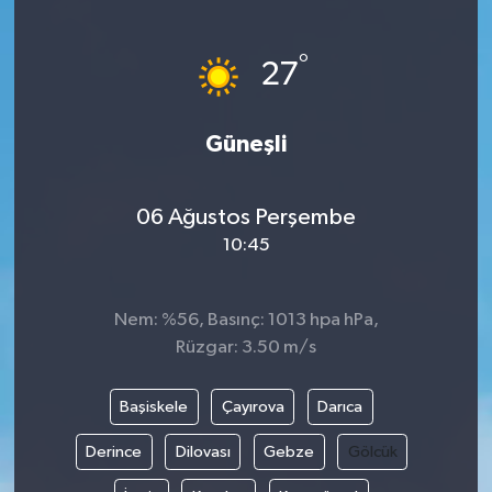
Gündem
°
27
Haberde İnsan
Güneşli
Kültür-Sanat
Magazin
06 Ağustos Perşembe
10:45
Podcast
Politika
Nem: %56, Basınç: 1013 hpa hPa,
Rüzgar: 3.50 m/s
Sağlık
Başiskele
Çayırova
Darıca
Siyaset
Derince
Dilovası
Gebze
Gölcük
Spor