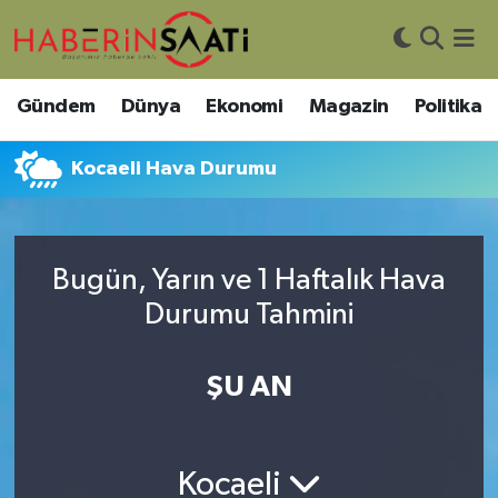
Asayiş
Nöbetçi Eczaneler
Gündem
Dünya
Ekonomi
Magazin
Politika
Bilim ve Teknoloji
Hava Durumu
Kocaeli Hava Durumu
Çevre
Trafik Durumu
DIŞ HABER
Süper Lig Puan Durumu ve Fikstür
Bugün, Yarın ve 1 Haftalık Hava
Durumu Tahmini
Dünya
Tüm Manşetler
Eğitim
Son Dakika Haberleri
ŞU AN
Ekonomi
Haber Arşivi
Kocaeli
Genel