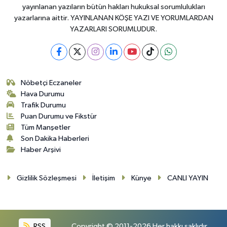
yayınlanan yazıların bütün hakları hukuksal sorumlulukları
yazarlarına aittir. YAYINLANAN KÖŞE YAZI VE YORUMLARDAN
YAZARLARI SORUMLUDUR.
Nöbetçi Eczaneler
Hava Durumu
Trafik Durumu
Puan Durumu ve Fikstür
Tüm Manşetler
Son Dakika Haberleri
Haber Arşivi
Gizlilik Sözleşmesi
İletişim
Künye
CANLI YAYIN
RSS
Copyright © 2011-2026 Her hakkı saklıdır.