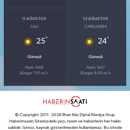
11 AĞUSTOS
12 AĞUSTOS
SALI
ÇARŞAMBA
°
°
25
24
Güneşli
Güneşli
Nem: %68
Nem: %67
Rüzgar: 7.61 m/s
Rüzgar: 8.00 m/s
© Copyright 2011- 2026 İlhan Kılıç Dijital Medya Grup
Haberinsaati Sitemizdeki yazı, resim ve haberlerin her hakkı
saklıdır. İzinsiz, kaynak gösterilmeden kullanılamaz. Bu sitede