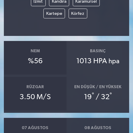
İzmit
Kandıra
Karamürsel
Kartepe
Körfez
Yerel
NEM
BASINÇ
%56
1013 HPA
hpa
RÜZGAR
EN DÜŞÜK / EN YÜKSEK
°
°
3.50 M/S
19
/ 32
07 AĞUSTOS
08 AĞUSTOS