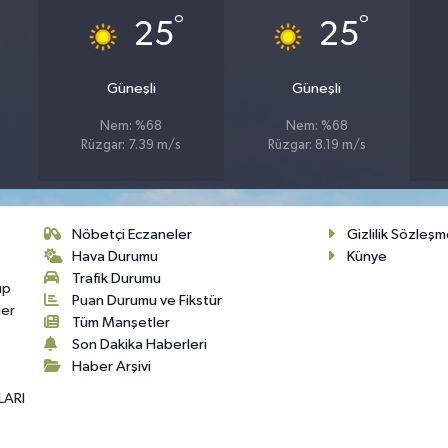
°
°
25
25
Güneşli
Güneşli
Nem: %68
Nem: %68
Rüzgar: 7.39 m/s
Rüzgar: 8.19 m/s
Nöbetçi Eczaneler
Gizlilik Sözleşm
Hava Durumu
Künye
Trafik Durumu
up
Puan Durumu ve Fikstür
her
Tüm Manşetler
Son Dakika Haberleri
Haber Arşivi
LARI