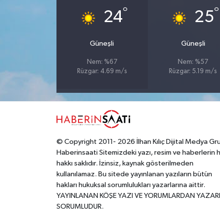
°
°
24
25
Yerel
Güneşli
Güneşli
Nem: %67
Nem: %57
Rüzgar: 4.69 m/s
Rüzgar: 5.19 m/s
© Copyright 2011- 2026 İlhan Kılıç Dijital Medya Gr
Haberinsaati Sitemizdeki yazı, resim ve haberlerin 
hakkı saklıdır. İzinsiz, kaynak gösterilmeden
kullanılamaz. Bu sitede yayınlanan yazıların bütün
hakları hukuksal sorumlulukları yazarlarına aittir.
YAYINLANAN KÖŞE YAZI VE YORUMLARDAN YAZAR
SORUMLUDUR.