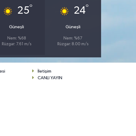
°
°
25
24
Güneşli
Güneşli
Nem: %68
Nem: %67
Rüzgar: 7.61 m/s
Rüzgar: 8.00 m/s
esi
İletişim
CANLI YAYIN