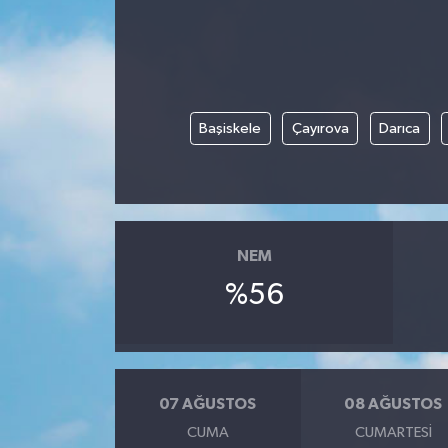
Gündem
Haberde İnsan
Başiskele
Çayırova
Darıca
Kültür-Sanat
Magazin
Podcast
NEM
%56
Politika
Sağlık
Siyaset
07 AĞUSTOS
08 AĞUSTOS
CUMA
CUMARTESI
Spor