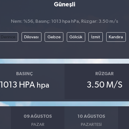
Güneşli
Nem: %56, Basınç: 1013 hpa hPa, Rüzgar: 3.50 m/s
Derince
Dilovası
Gebze
Gölcük
İzmit
Kandıra
BASINÇ
RÜZGAR
1013 HPA
3.50 M/S
hpa
09 AĞUSTOS
10 AĞUSTOS
PAZAR
PAZARTESI