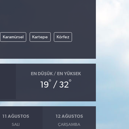
Karamürsel
Kartepe
Körfez
EN DÜŞÜK / EN YÜKSEK
°
°
19
/ 32
11 AĞUSTOS
12 AĞUSTOS
SALI
ÇARŞAMBA