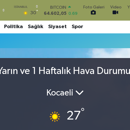
Foto Galeri
Video
Y
BITCOIN
°
30
64.602,05
0.69
DOLAR
47,5986
0.06
Politika
Sağlık
Siyaset
Spor
EURO
55,0700
0.1
STERLİN
64,2438
0.21
GRAM ALTIN
6518.23
0.39
arın ve 1 Haftalık Hava Durum
BİST100
13.768
48
Kocaeli
°
27