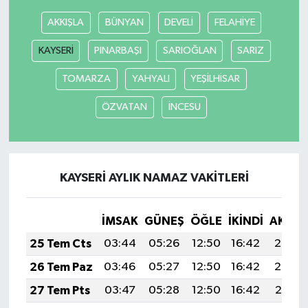
AKKIŞLA
BÜNYAN
DEVELİ
FELAHİYE
Yerel
KAYSERİ
PINARBAŞI
SARIOĞLAN
SARIZ
TOMARZA
YAHYALI
YEŞİLHİSAR
ÖZVATAN
İNCESU
KAYSERİ AYLIK NAMAZ VAKITLERI
İMSAK
GÜNEŞ
ÖĞLE
İKINDI
AKŞA
25 Tem Cts
03:44
05:26
12:50
16:42
20:03
26 Tem Paz
03:46
05:27
12:50
16:42
20:02
27 Tem Pts
03:47
05:28
12:50
16:42
20:01