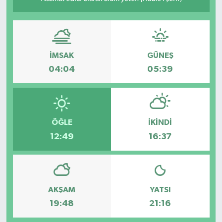
Gündem
Haberde İnsan
İMSAK
GÜNEŞ
Kültür-Sanat
04:04
05:39
Magazin
Podcast
ÖĞLE
İKINDI
12:49
16:37
Politika
Sağlık
AKŞAM
YATSI
Siyaset
19:48
21:16
Spor