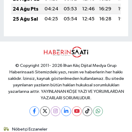
24 Ağu Pts
04:24
05:53
12:46
16:29
19:28
25 Ağu Sal
04:25
05:54
12:45
16:28
19:27
© Copyright 2011- 2026 İlhan Kılıç Dijital Medya Grup
Haberinsaati Sitemizdeki yazı, resim ve haberlerin her hakkı
saklıdır. İzinsiz, kaynak gösterilmeden kullanılamaz. Bu sitede
yayınlanan yazıların bütün hakları hukuksal sorumlulukları
yazarlarına aittir. YAYINLANAN KÖŞE YAZI VE YORUMLARDAN
YAZARLARI SORUMLUDUR.
Nöbetçi Eczaneler