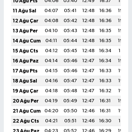
10 Ağu Pts
04:06
05:40
12:49
16:37
19:47
11 Ağu Sal
04:07
05:41
12:48
16:36
19:46
12 Ağu Çar
04:08
05:42
12:48
16:36
19:44
13 Ağu Per
04:10
05:43
12:48
16:35
19:43
14 Ağu Cum
04:11
05:44
12:48
16:35
19:42
15 Ağu Cts
04:12
05:45
12:48
16:34
19:41
16 Ağu Paz
04:14
05:46
12:47
16:34
19:39
17 Ağu Pts
04:15
05:46
12:47
16:33
19:38
18 Ağu Sal
04:16
05:47
12:47
16:33
19:37
19 Ağu Çar
04:18
05:48
12:47
16:32
19:35
20 Ağu Per
04:19
05:49
12:47
16:31
19:34
21 Ağu Cum
04:20
05:50
12:46
16:31
19:33
22 Ağu Cts
04:21
05:51
12:46
16:30
19:31
23 Ağu Paz
04:23
05:52
12:46
16:29
19:30