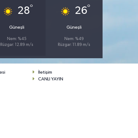
°
°
28
26
Güneşli
Güneşli
Nem: %45
Nem: %49
Rüzgar: 12.89 m/s
Rüzgar: 11.89 m/s
esi
İletişim
CANLI YAYIN