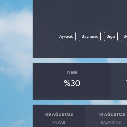
Gündem
Haberde İnsan
Ayvacık
Bayramiç
Biga
B
Kültür-Sanat
Magazin
Podcast
NEM
%30
Politika
Sağlık
Siyaset
09 AĞUSTOS
10 AĞUSTOS
PAZAR
PAZARTESI
Spor