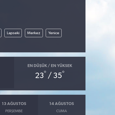
Lapseki
Merkez
Yenice
EN DÜŞÜK / EN YÜKSEK
°
°
23
/ 35
13 AĞUSTOS
14 AĞUSTOS
PERŞEMBE
CUMA