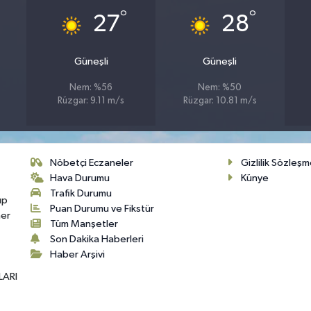
°
°
27
28
Güneşli
Güneşli
Nem: %56
Nem: %50
Rüzgar: 9.11 m/s
Rüzgar: 10.81 m/s
Nöbetçi Eczaneler
Gizlilik Sözleşm
Hava Durumu
Künye
Trafik Durumu
up
Puan Durumu ve Fikstür
her
Tüm Manşetler
Son Dakika Haberleri
Haber Arşivi
LARI