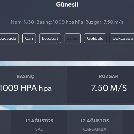
Güneşli
Nem: %30, Basınç: 1009 hpa hPa, Rüzgar: 7.50 m/s
ozcaada
Çan
Eceabat
Ezine
Gelibolu
Gökçeada
BASINÇ
RÜZGAR
1009 HPA
7.50 M/S
hpa
11 AĞUSTOS
12 AĞUSTOS
SALI
ÇARŞAMBA