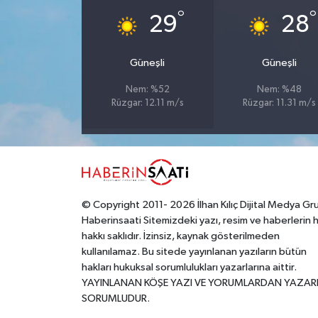
°
°
29
28
Yerel
Güneşli
Güneşli
Nem: %52
Nem: %48
Rüzgar: 12.11 m/s
Rüzgar: 11.31 m/s
© Copyright 2011- 2026 İlhan Kılıç Dijital Medya Gr
Haberinsaati Sitemizdeki yazı, resim ve haberlerin 
hakkı saklıdır. İzinsiz, kaynak gösterilmeden
kullanılamaz. Bu sitede yayınlanan yazıların bütün
hakları hukuksal sorumlulukları yazarlarına aittir.
YAYINLANAN KÖŞE YAZI VE YORUMLARDAN YAZAR
SORUMLUDUR.