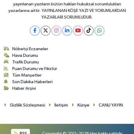
yayınlanan yazıların bütün hakları hukuksal sorumlulukları
yazarlarına aittir. YAYINLANAN KÖŞE YAZI VE YORUMLARDAN
YAZARLARI SORUMLUDUR.
Nöbetçi Eczaneler
Hava Durumu
Trafik Durumu
Puan Durumu ve Fikstür
Tüm Manşetler
Son Dakika Haberleri
Haber Arşivi
Gizlilik Sözleşmesi
İletişim
Künye
CANLI YAYIN
RSS
Copyright © 2011-2026 Her hakkı saklıdır.