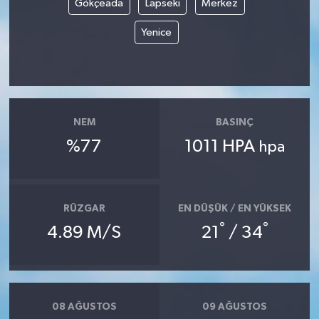
Gökçeada
Lapseki
Merkez
Yenice
Yerel
NEM
BASINÇ
%77
1011 HPA
hpa
RÜZGAR
EN DÜŞÜK / EN YÜKSEK
°
°
4.89 M/S
21
/ 34
08 AĞUSTOS
09 AĞUSTOS