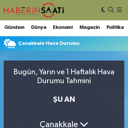
Asayiş
Nöbetçi Eczaneler
Gündem
Dünya
Ekonomi
Magazin
Politika
Bilim ve Teknoloji
Hava Durumu
Çanakkale Hava Durumu
Çevre
Trafik Durumu
DIŞ HABER
Süper Lig Puan Durumu ve Fikstür
Bugün, Yarın ve 1 Haftalık Hava
Durumu Tahmini
Dünya
Tüm Manşetler
Eğitim
Son Dakika Haberleri
ŞU AN
Ekonomi
Haber Arşivi
Çanakkale
Genel