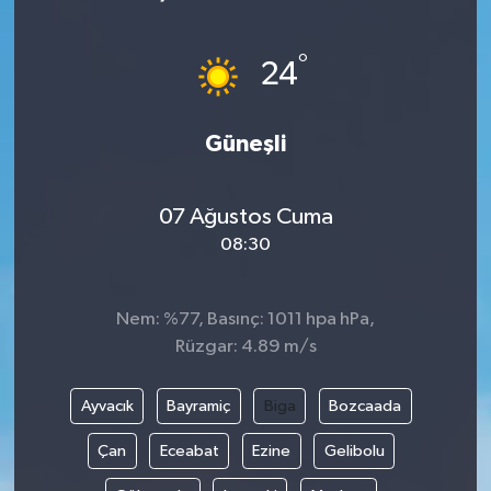
Gündem
°
24
Haberde İnsan
Güneşli
Kültür-Sanat
Magazin
07 Ağustos Cuma
08:30
Podcast
Politika
Nem: %77, Basınç: 1011 hpa hPa,
Rüzgar: 4.89 m/s
Sağlık
Ayvacık
Bayramiç
Biga
Bozcaada
Siyaset
Çan
Eceabat
Ezine
Gelibolu
Spor