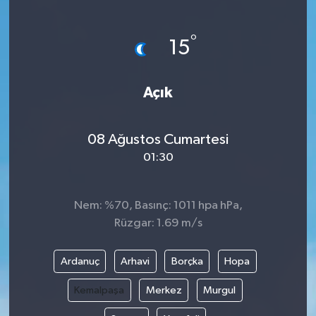
Gündem
°
15
Haberde İnsan
Açık
Kültür-Sanat
Magazin
08 Ağustos Cumartesi
01:30
Podcast
Politika
Nem: %70, Basınç: 1011 hpa hPa,
Rüzgar: 1.69 m/s
Sağlık
Ardanuç
Arhavi
Borçka
Hopa
Siyaset
Kemalpaşa
Merkez
Murgul
Spor