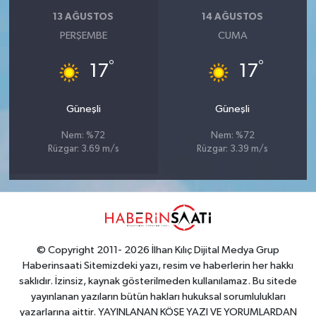
13 AĞUSTOS
14 AĞUSTOS
PERŞEMBE
CUMA
°
°
17
17
Güneşli
Güneşli
Nem: %72
Nem: %72
Rüzgar: 3.69 m/s
Rüzgar: 3.39 m/s
© Copyright 2011- 2026 İlhan Kılıç Dijital Medya Grup
Haberinsaati Sitemizdeki yazı, resim ve haberlerin her hakkı
saklıdır. İzinsiz, kaynak gösterilmeden kullanılamaz. Bu sitede
yayınlanan yazıların bütün hakları hukuksal sorumlulukları
yazarlarına aittir. YAYINLANAN KÖŞE YAZI VE YORUMLARDAN