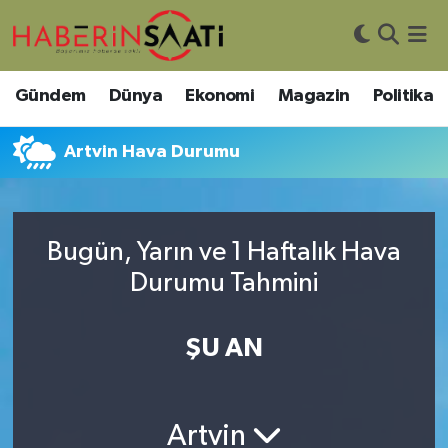
Asayiş
Nöbetçi Eczaneler
Gündem
Dünya
Ekonomi
Magazin
Politika
Bilim ve Teknoloji
Hava Durumu
Artvin Hava Durumu
Çevre
Trafik Durumu
DIŞ HABER
Süper Lig Puan Durumu ve Fikstür
Bugün, Yarın ve 1 Haftalık Hava
Durumu Tahmini
Dünya
Tüm Manşetler
Eğitim
Son Dakika Haberleri
ŞU AN
Ekonomi
Haber Arşivi
Artvin
Genel