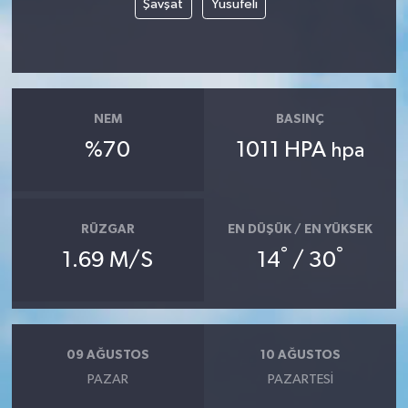
Şavşat
Yusufeli
Yerel
NEM
BASINÇ
%70
1011 HPA
hpa
RÜZGAR
EN DÜŞÜK / EN YÜKSEK
°
°
1.69 M/S
14
/ 30
09 AĞUSTOS
10 AĞUSTOS
PAZAR
PAZARTESI