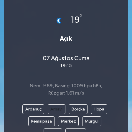
Gündem
°
19
Haberde İnsan
Açık
Kültür-Sanat
Magazin
07 Ağustos Cuma
19:15
Podcast
Politika
Nem: %69, Basınç: 1009 hpa hPa,
Rüzgar: 1.61 m/s
Sağlık
Ardanuç
Arhavi
Borçka
Hopa
Siyaset
Kemalpaşa
Merkez
Murgul
Spor