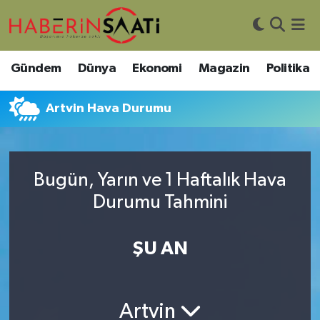
Asayiş
Nöbetçi Eczaneler
Gündem
Dünya
Ekonomi
Magazin
Politika
Bilim ve Teknoloji
Hava Durumu
Artvin Hava Durumu
Çevre
Trafik Durumu
DIŞ HABER
Süper Lig Puan Durumu ve Fikstür
Bugün, Yarın ve 1 Haftalık Hava
Durumu Tahmini
Dünya
Tüm Manşetler
Eğitim
Son Dakika Haberleri
ŞU AN
Ekonomi
Haber Arşivi
Artvin
Genel