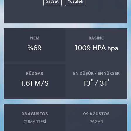
Şavşat
Yusufeli
Yerel
NEM
BASINÇ
%69
1009 HPA
hpa
RÜZGAR
EN DÜŞÜK / EN YÜKSEK
°
°
1.61 M/S
13
/ 31
08 AĞUSTOS
09 AĞUSTOS
CUMARTESI
PAZAR