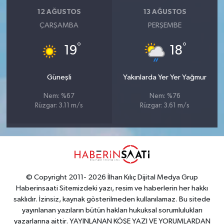
12 AĞUSTOS
13 AĞUSTOS
ÇARŞAMBA
PERŞEMBE
°
°
19
18
Güneşli
Yakınlarda Yer Yer Yağmur
Nem: %67
Nem: %76
Rüzgar: 3.11 m/s
Rüzgar: 3.61 m/s
© Copyright 2011- 2026 İlhan Kılıç Dijital Medya Grup
Haberinsaati Sitemizdeki yazı, resim ve haberlerin her hakkı
saklıdır. İzinsiz, kaynak gösterilmeden kullanılamaz. Bu sitede
yayınlanan yazıların bütün hakları hukuksal sorumlulukları
yazarlarına aittir. YAYINLANAN KÖŞE YAZI VE YORUMLARDAN