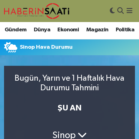
Asayiş
Nöbetçi Eczaneler
Gündem
Dünya
Ekonomi
Magazin
Politika
Bilim ve Teknoloji
Hava Durumu
Sinop Hava Durumu
Çevre
Trafik Durumu
DIŞ HABER
Süper Lig Puan Durumu ve Fikstür
Bugün, Yarın ve 1 Haftalık Hava
Durumu Tahmini
Dünya
Tüm Manşetler
Eğitim
Son Dakika Haberleri
ŞU AN
Ekonomi
Haber Arşivi
Sinop
Genel