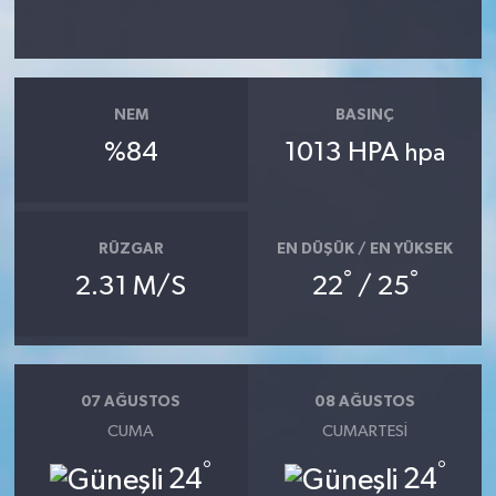
Yerel
NEM
BASINÇ
%84
1013 HPA
hpa
RÜZGAR
EN DÜŞÜK / EN YÜKSEK
°
°
2.31 M/S
22
/ 25
07 AĞUSTOS
08 AĞUSTOS
CUMA
CUMARTESI
°
°
24
24