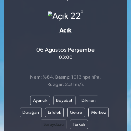
Gündem
°
22
Haberde İnsan
Açık
Kültür-Sanat
06 Ağustos Perşembe
Magazin
03:00
Podcast
Nem: %84, Basınç: 1013 hpa hPa,
Rüzgar: 2.31 m/s
Politika
Sağlık
Ayancık
Boyabat
Dikmen
Durağan
Erfelek
Gerze
Merkez
Siyaset
Saraydüzü
Türkeli
Spor