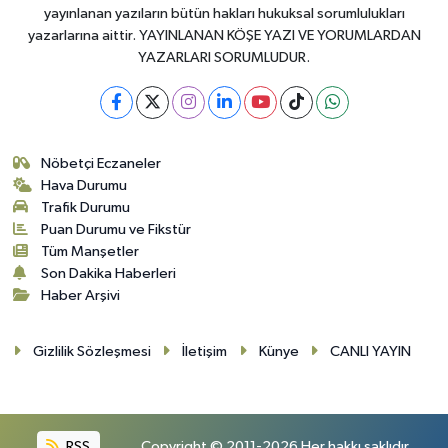
yayınlanan yazıların bütün hakları hukuksal sorumlulukları
yazarlarına aittir. YAYINLANAN KÖŞE YAZI VE YORUMLARDAN
YAZARLARI SORUMLUDUR.
Nöbetçi Eczaneler
Hava Durumu
Trafik Durumu
Puan Durumu ve Fikstür
Tüm Manşetler
Son Dakika Haberleri
Haber Arşivi
Gizlilik Sözleşmesi
İletişim
Künye
CANLI YAYIN
RSS
Copyright © 2011-2026 Her hakkı saklıdır.