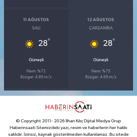
11 AĞUSTOS
12 AĞUSTOS
SALI
ÇARŞAMBA
°
°
28
28
Güneşli
Güneşli
Nem: %72
Nem: %75
Rüzgar: 4.89 m/s
Rüzgar: 4.69 m/s
© Copyright 2011- 2026 İlhan Kılıç Dijital Medya Grup
Haberinsaati Sitemizdeki yazı, resim ve haberlerin her hakkı
saklıdır. İzinsiz, kaynak gösterilmeden kullanılamaz. Bu sitede