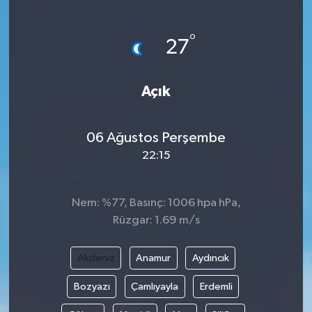
Gündem
°
27
Haberde İnsan
Açık
Kültür-Sanat
Magazin
06 Ağustos Perşembe
22:15
Podcast
Politika
Nem: %77, Basınç: 1006 hpa hPa,
Rüzgar: 1.69 m/s
Sağlık
Akdeniz
Anamur
Aydıncık
Siyaset
Bozyazı
Çamlıyayla
Erdemli
Spor