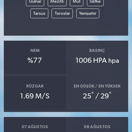
Gülnar
Mezitli
Mut
Silifke
Tarsus
Toroslar
Yenişehir
Yerel
NEM
BASINÇ
%77
1006 HPA
hpa
RÜZGAR
EN DÜŞÜK / EN YÜKSEK
°
°
1.69 M/S
25
/ 29
07 AĞUSTOS
08 AĞUSTOS