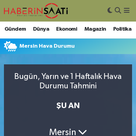
Asayiş
Nöbetçi Eczaneler
Gündem
Dünya
Ekonomi
Magazin
Politika
Bilim ve Teknoloji
Hava Durumu
Mersin Hava Durumu
Çevre
Trafik Durumu
DIŞ HABER
Süper Lig Puan Durumu ve Fikstür
Bugün, Yarın ve 1 Haftalık Hava
Durumu Tahmini
Dünya
Tüm Manşetler
Eğitim
Son Dakika Haberleri
ŞU AN
Ekonomi
Haber Arşivi
Mersin
Genel