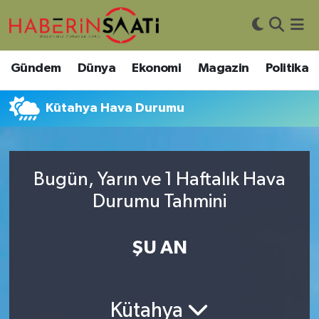
Asayiş
Nöbetçi Eczaneler
Gündem
Dünya
Ekonomi
Magazin
Politika
Bilim ve Teknoloji
Hava Durumu
Kütahya Hava Durumu
Çevre
Trafik Durumu
DIŞ HABER
Süper Lig Puan Durumu ve Fikstür
Bugün, Yarın ve 1 Haftalık Hava
Durumu Tahmini
Dünya
Tüm Manşetler
Eğitim
Son Dakika Haberleri
ŞU AN
Ekonomi
Haber Arşivi
Kütahya
Genel