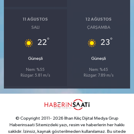
11 AĞUSTOS
12 AĞUSTOS
SALI
ÇARŞAMBA
°
°
22
23
Güneşli
Güneşli
Nem: %55
Nem: %45
Rüzgar: 5.81 m/s
Rüzgar: 7.89 m/s
© Copyright 2011- 2026 İlhan Kılıç Dijital Medya Grup
Haberinsaati Sitemizdeki yazı, resim ve haberlerin her hakkı
saklıdır. İzinsiz, kaynak gösterilmeden kullanılamaz. Bu sitede