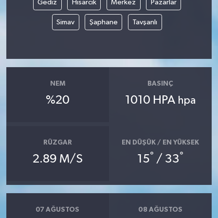
Gediz
Hisarcık
Merkez
Pazarlar
Simav
Şaphane
Tavşanlı
Yerel
NEM
BASINÇ
%20
1010 HPA
hpa
RÜZGAR
EN DÜŞÜK / EN YÜKSEK
°
°
2.89 M/S
15
/ 33
07 AĞUSTOS
08 AĞUSTOS