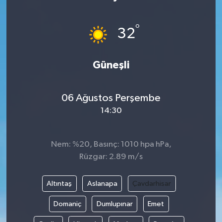
Gündem
°
32
Haberde İnsan
Güneşli
Kültür-Sanat
Magazin
06 Ağustos Perşembe
14:30
Podcast
Politika
Nem: %20, Basınç: 1010 hpa hPa,
Rüzgar: 2.89 m/s
Sağlık
Altıntaş
Aslanapa
Çavdarhisar
Siyaset
Domaniç
Dumlupınar
Emet
Spor