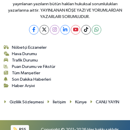
yayınlanan yazıların bütün hakları hukuksal sorumlulukları
yazarlarına aittir. YAYINLANAN KÖŞE YAZI VE YORUMLARDAN
YAZARLARI SORUMLUDUR.
Nöbetçi Eczaneler
Hava Durumu
Trafik Durumu
Puan Durumu ve Fikstür
Tüm Manşetler
Son Dakika Haberleri
Haber Arşivi
Gizlilik Sözleşmesi
İletişim
Künye
CANLI YAYIN
RSS
Copyright © 2011-2026 Her hakkı saklıdır.