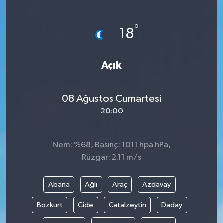
Gündem
°
18
Haberde İnsan
Açık
Kültür-Sanat
Magazin
08 Ağustos Cumartesi
20:00
Podcast
Politika
Nem: %68, Basınç: 1011 hpa hPa,
Rüzgar: 2.11 m/s
Sağlık
Abana
Ağlı
Araç
Azdavay
Siyaset
Bozkurt
Cide
Çatalzeytin
Daday
Spor