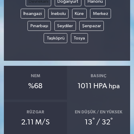
Devrekani
Doğanyurt
Hanönü
İhsangazi
İnebolu
Küre
Merkez
Yerel
Pınarbaşı
Seydiler
Şenpazar
Taşköprü
Tosya
NEM
BASINÇ
%68
1011 HPA
hpa
RÜZGAR
EN DÜŞÜK / EN YÜKSEK
°
°
2.11 M/S
13
/ 32