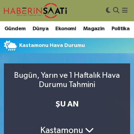
Asayiş
Nöbetçi Eczaneler
Gündem
Dünya
Ekonomi
Magazin
Politika
Bilim ve Teknoloji
Hava Durumu
Kastamonu Hava Durumu
Çevre
Trafik Durumu
DIŞ HABER
Süper Lig Puan Durumu ve Fikstür
Bugün, Yarın ve 1 Haftalık Hava
Durumu Tahmini
Dünya
Tüm Manşetler
Eğitim
Son Dakika Haberleri
ŞU AN
Ekonomi
Haber Arşivi
Kastamonu
Genel