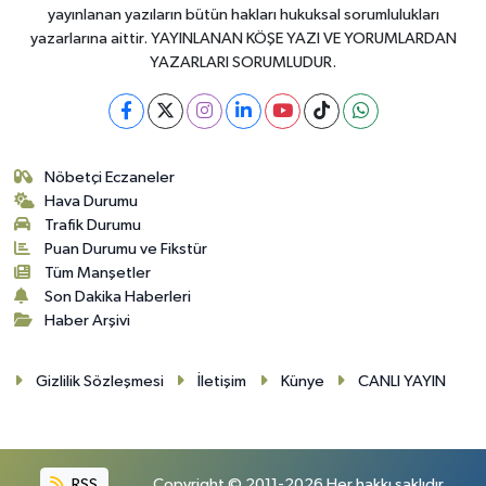
yayınlanan yazıların bütün hakları hukuksal sorumlulukları
yazarlarına aittir. YAYINLANAN KÖŞE YAZI VE YORUMLARDAN
YAZARLARI SORUMLUDUR.
Nöbetçi Eczaneler
Hava Durumu
Trafik Durumu
Puan Durumu ve Fikstür
Tüm Manşetler
Son Dakika Haberleri
Haber Arşivi
Gizlilik Sözleşmesi
İletişim
Künye
CANLI YAYIN
RSS
Copyright © 2011-2026 Her hakkı saklıdır.