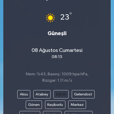
Gündem
°
23
Haberde İnsan
Güneşli
Kültür-Sanat
Magazin
08 Ağustos Cumartesi
08:15
Podcast
Politika
Nem: %43, Basınç: 1009 hpa hPa,
Rüzgar: 1.11 m/s
Sağlık
Aksu
Atabey
Eğirdir
Gelendost
Siyaset
Gönen
Keçiborlu
Merkez
Spor