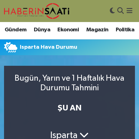
Asayiş
Nöbetçi Eczaneler
Gündem
Dünya
Ekonomi
Magazin
Politika
Bilim ve Teknoloji
Hava Durumu
Isparta Hava Durumu
Çevre
Trafik Durumu
DIŞ HABER
Süper Lig Puan Durumu ve Fikstür
Bugün, Yarın ve 1 Haftalık Hava
Durumu Tahmini
Dünya
Tüm Manşetler
Eğitim
Son Dakika Haberleri
ŞU AN
Ekonomi
Haber Arşivi
Isparta
Genel