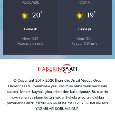
PERŞEMBE
CUMA
°
°
20
19
Güneşli
Güneşli
Nem: %22
Nem: %24
Rüzgar: 6.69 m/s
Rüzgar: 5.81 m/s
© Copyright 2011- 2026 İlhan Kılıç Dijital Medya Grup
Haberinsaati Sitemizdeki yazı, resim ve haberlerin her hakkı
saklıdır. İzinsiz, kaynak gösterilmeden kullanılamaz. Bu sitede
yayınlanan yazıların bütün hakları hukuksal sorumlulukları
yazarlarına aittir. YAYINLANAN KÖŞE YAZI VE YORUMLARDAN
YAZARLARI SORUMLUDUR.