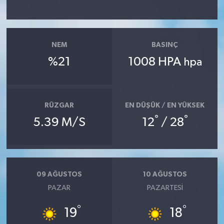
Yerel
NEM
BASINÇ
%21
1008 HPA
hpa
RÜZGAR
EN DÜŞÜK / EN YÜKSEK
°
°
5.39 M/S
12
/ 28
09 AĞUSTOS
10 AĞUSTOS
PAZAR
PAZARTESI
°
°
19
18