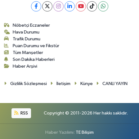
Nöbetçi Eczaneler
Hava Durumu
Trafik Durumu
Puan Durumu ve Fikstür
Tüm Manşetler
Son Dakika Haberleri
Haber Arşivi
Gizlilik Sözleşmesi
İletişim
Künye
CANLI YAYIN
RSS
Copyright © 2011-2026 Her hakkı saklıdır.
Haber Yazılımı:
TE Bilişim