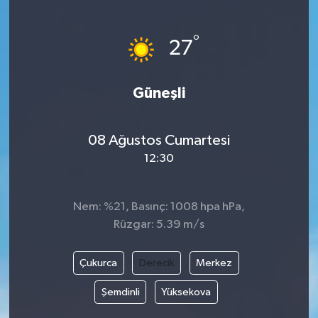
Gündem
°
27
Haberde İnsan
Güneşli
Kültür-Sanat
Magazin
08 Ağustos Cumartesi
12:30
Podcast
Politika
Nem: %21, Basınç: 1008 hpa hPa,
Rüzgar: 5.39 m/s
Sağlık
Çukurca
Derecik
Merkez
Siyaset
Şemdinli
Yüksekova
Spor