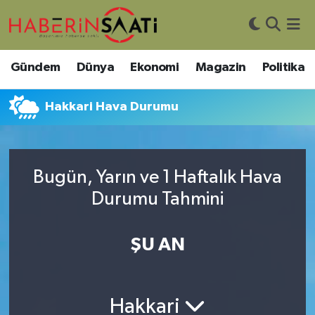
Asayiş
Nöbetçi Eczaneler
Gündem
Dünya
Ekonomi
Magazin
Politika
Bilim ve Teknoloji
Hava Durumu
Hakkari Hava Durumu
Çevre
Trafik Durumu
DIŞ HABER
Süper Lig Puan Durumu ve Fikstür
Bugün, Yarın ve 1 Haftalık Hava
Durumu Tahmini
Dünya
Tüm Manşetler
Eğitim
Son Dakika Haberleri
ŞU AN
Ekonomi
Haber Arşivi
Hakkari
Genel