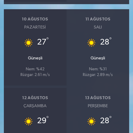
10 AĞUSTOS
11 AĞUSTOS
PAZARTESI
SALI
°
°
27
28
Güneşli
Güneşli
Nem: %42
Nem: %31
Rüzgar: 2.61 m/s
Rüzgar: 2.89 m/s
12 AĞUSTOS
13 AĞUSTOS
ÇARŞAMBA
PERŞEMBE
°
°
29
28