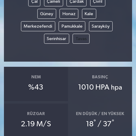
Çal
Çameli
Çardak
Çivril
Güney
Honaz
Kale
Yerel
Merkezefendi
Pamukkale
Sarayköy
Serinhisar
Tavas
NEM
BASINÇ
%43
1010 HPA
hpa
RÜZGAR
EN DÜŞÜK / EN YÜKSEK
°
°
2.19 M/S
18
/ 37