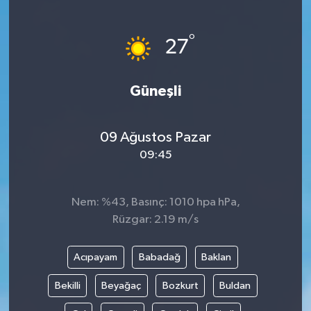
Gündem
°
27
Haberde İnsan
Güneşli
Kültür-Sanat
Magazin
09 Ağustos Pazar
09:45
Podcast
Politika
Nem: %43, Basınç: 1010 hpa hPa,
Rüzgar: 2.19 m/s
Sağlık
Acıpayam
Babadağ
Baklan
Siyaset
Bekilli
Beyağaç
Bozkurt
Buldan
Spor