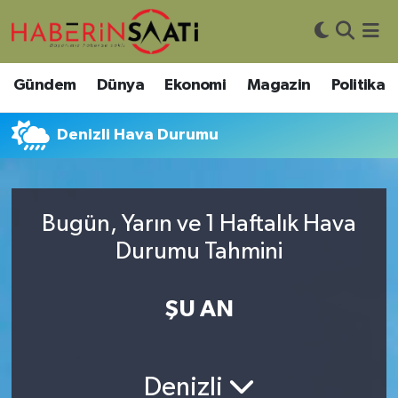
Asayiş
Nöbetçi Eczaneler
Gündem
Dünya
Ekonomi
Magazin
Politika
Bilim ve Teknoloji
Hava Durumu
Denizli Hava Durumu
Çevre
Trafik Durumu
DIŞ HABER
Süper Lig Puan Durumu ve Fikstür
Bugün, Yarın ve 1 Haftalık Hava
Durumu Tahmini
Dünya
Tüm Manşetler
Eğitim
Son Dakika Haberleri
ŞU AN
Ekonomi
Haber Arşivi
Denizli
Genel