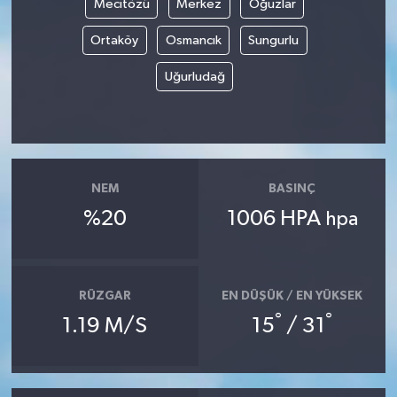
Mecitözü
Merkez
Oğuzlar
Ortaköy
Osmancık
Sungurlu
Yerel
Uğurludağ
NEM
BASINÇ
%20
1006 HPA
hpa
RÜZGAR
EN DÜŞÜK / EN YÜKSEK
°
°
1.19 M/S
15
/ 31