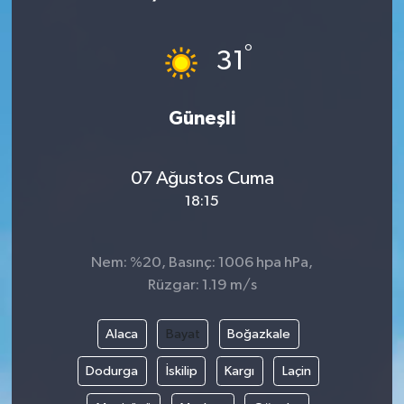
Gündem
°
31
Haberde İnsan
Güneşli
Kültür-Sanat
Magazin
07 Ağustos Cuma
18:15
Podcast
Politika
Nem: %20, Basınç: 1006 hpa hPa,
Rüzgar: 1.19 m/s
Sağlık
Alaca
Bayat
Boğazkale
Siyaset
Dodurga
İskilip
Kargı
Laçin
Spor