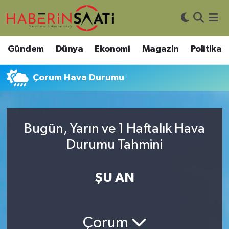
Asayiş
Nöbetçi Eczaneler
Gündem
Dünya
Ekonomi
Magazin
Politika
Bilim ve Teknoloji
Hava Durumu
Çorum Hava Durumu
Çevre
Trafik Durumu
DIŞ HABER
Süper Lig Puan Durumu ve Fikstür
Bugün, Yarın ve 1 Haftalık Hava
Durumu Tahmini
Dünya
Tüm Manşetler
Eğitim
Son Dakika Haberleri
ŞU AN
Ekonomi
Haber Arşivi
Çorum
Genel