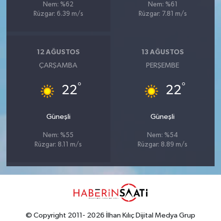
Nem: %62
Nem: %61
Rüzgar: 6.39 m/s
Rüzgar: 7.81 m/s
12 AĞUSTOS
13 AĞUSTOS
ÇARŞAMBA
PERŞEMBE
°
°
22
22
Güneşli
Güneşli
Nem: %55
Nem: %54
Rüzgar: 8.11 m/s
Rüzgar: 8.89 m/s
© Copyright 2011- 2026 İlhan Kılıç Dijital Medya Grup