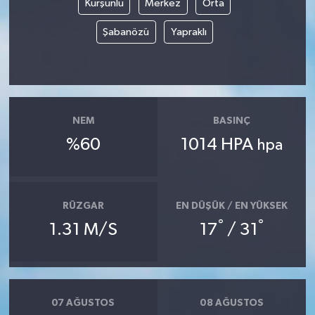
Kurşunlu
Merkez
Orta
Şabanözü
Yapraklı
Yerel
NEM
BASINÇ
%60
1014 HPA
hpa
RÜZGAR
EN DÜŞÜK / EN YÜKSEK
°
°
1.31 M/S
17
/ 31
07 AĞUSTOS
08 AĞUSTOS