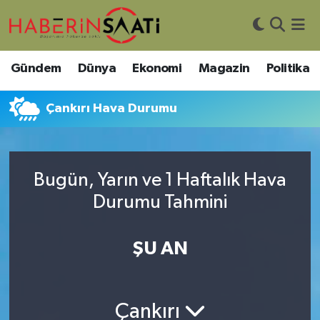
Asayiş
Nöbetçi Eczaneler
Gündem
Dünya
Ekonomi
Magazin
Politika
Bilim ve Teknoloji
Hava Durumu
Çankırı Hava Durumu
Çevre
Trafik Durumu
DIŞ HABER
Süper Lig Puan Durumu ve Fikstür
Bugün, Yarın ve 1 Haftalık Hava
Durumu Tahmini
Dünya
Tüm Manşetler
Eğitim
Son Dakika Haberleri
ŞU AN
Ekonomi
Haber Arşivi
Çankırı
Genel