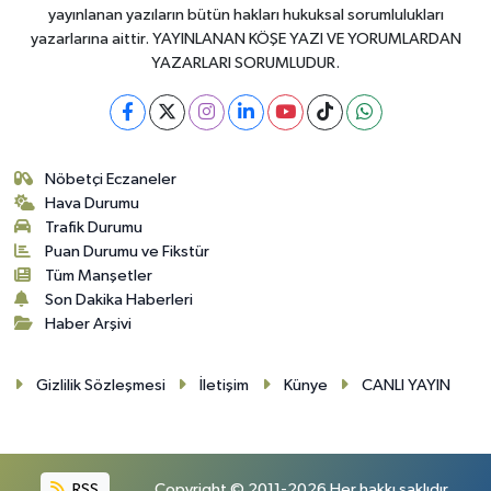
yayınlanan yazıların bütün hakları hukuksal sorumlulukları
yazarlarına aittir. YAYINLANAN KÖŞE YAZI VE YORUMLARDAN
YAZARLARI SORUMLUDUR.
Nöbetçi Eczaneler
Hava Durumu
Trafik Durumu
Puan Durumu ve Fikstür
Tüm Manşetler
Son Dakika Haberleri
Haber Arşivi
Gizlilik Sözleşmesi
İletişim
Künye
CANLI YAYIN
RSS
Copyright © 2011-2026 Her hakkı saklıdır.