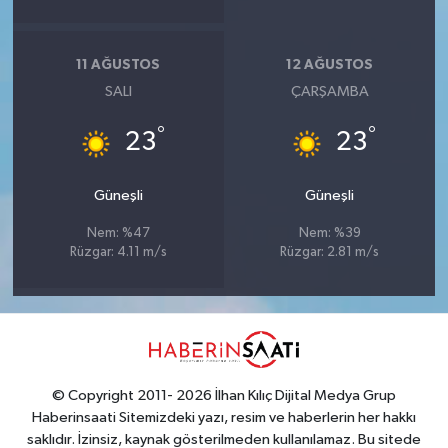
11 AĞUSTOS
12 AĞUSTOS
SALI
ÇARŞAMBA
°
°
23
23
Güneşli
Güneşli
Nem: %47
Nem: %39
Rüzgar: 4.11 m/s
Rüzgar: 2.81 m/s
© Copyright 2011- 2026 İlhan Kılıç Dijital Medya Grup
Haberinsaati Sitemizdeki yazı, resim ve haberlerin her hakkı
saklıdır. İzinsiz, kaynak gösterilmeden kullanılamaz. Bu sitede