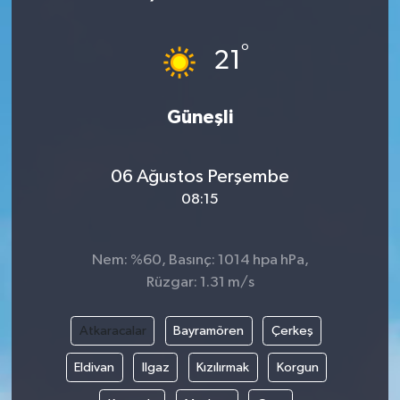
Gündem
°
21
Haberde İnsan
Güneşli
Kültür-Sanat
Magazin
06 Ağustos Perşembe
08:15
Podcast
Politika
Nem: %60, Basınç: 1014 hpa hPa,
Rüzgar: 1.31 m/s
Sağlık
Atkaracalar
Bayramören
Çerkeş
Siyaset
Eldivan
Ilgaz
Kızılırmak
Korgun
Spor