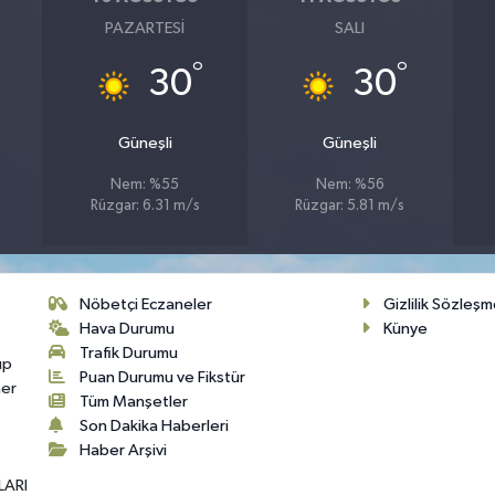
PAZARTESI
SALI
°
°
30
30
Güneşli
Güneşli
Nem: %55
Nem: %56
Rüzgar: 6.31 m/s
Rüzgar: 5.81 m/s
Nöbetçi Eczaneler
Gizlilik Sözleşm
Hava Durumu
Künye
Trafik Durumu
up
Puan Durumu ve Fikstür
her
Tüm Manşetler
Son Dakika Haberleri
Haber Arşivi
LARI