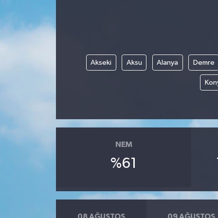
Gündem
Haberde İnsan
Akseki
Aksu
Alanya
Demre
Kültür-Sanat
Kony
Magazin
Podcast
Politika
NEM
%61
Sağlık
Siyaset
Spor
08 AĞUSTOS
09 AĞUSTOS