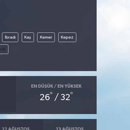
İbradı
Kaş
Kemer
Kepez
rik
EN DÜŞÜK / EN YÜKSEK
°
°
26
/ 32
12 AĞUSTOS
13 AĞUSTOS