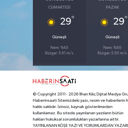
CUMARTESI
PAZAR
Yerel
°
°
29
29
Güneşli
Güneşli
Nem: %65
Nem: %60
Rüzgar: 5.61 m/s
Rüzgar: 5.50 m/s
© Copyright 2011- 2026 İlhan Kılıç Dijital Medya Gr
Haberinsaati Sitemizdeki yazı, resim ve haberlerin 
hakkı saklıdır. İzinsiz, kaynak gösterilmeden
kullanılamaz. Bu sitede yayınlanan yazıların bütün
hakları hukuksal sorumlulukları yazarlarına aittir.
YAYINLANAN KÖŞE YAZI VE YORUMLARDAN YAZAR