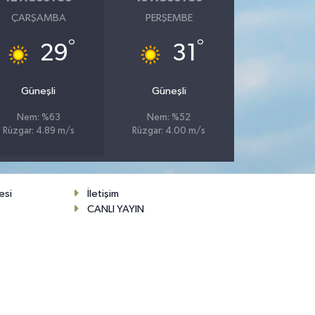
ÇARŞAMBA
PERŞEMBE
°
°
29
31
Güneşli
Güneşli
Nem: %63
Nem: %52
Rüzgar: 4.89 m/s
Rüzgar: 4.00 m/s
esi
İletişim
CANLI YAYIN