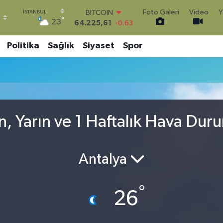
Foto Galeri
Video
Y
BITCOIN
°
23
64.225,61
-0.63
DOLAR
47,7143
0.16
Politika
Sağlık
Siyaset
Spor
EURO
55,0317
-0.02
STERLİN
64,2463
0.07
GRAM ALTIN
6510.40
0.45
n, Yarın ve 1 Haftalık Hava Dur
BİST100
13.799
70
Antalya
°
26