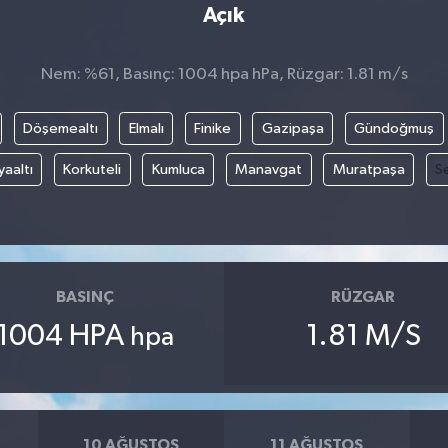
Açık
Nem: %61, Basınç: 1004 hpa hPa, Rüzgar: 1.81 m/s
Döşemealtı
Elmalı
Finike
Gazipaşa
Gündoğmuş
aaltı
Korkuteli
Kumluca
Manavgat
Muratpaşa
Se
BASINÇ
RÜZGAR
1004 HPA
1.81 M/S
hpa
10 AĞUSTOS
11 AĞUSTOS