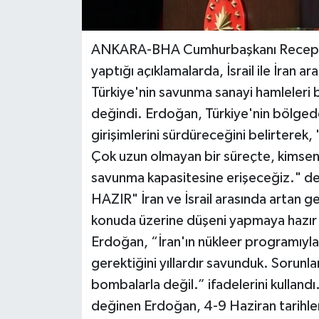
Yerel
ANKARA-BHA Cumhurbaşkanı Recep Ta
yaptığı açıklamalarda, İsrail ile İran a
Türkiye'nin savunma sanayi hamleleri
değindi. Erdoğan, Türkiye'nin bölged
girişimlerini sürdüreceğini belirterek,
Çok uzun olmayan bir süreçte, kimsen
savunma kapasitesine erişeceğiz."
HAZIR" İran ve İsrail arasında artan ge
konuda üzerine düşeni yapmaya hazır ol
Erdoğan, “İran'ın nükleer programıyla 
gerektiğini yıllardır savunduk. Sorunl
bombalarla değil.” ifadelerini kulland
değinen Erdoğan, 4-9 Haziran tarihleri