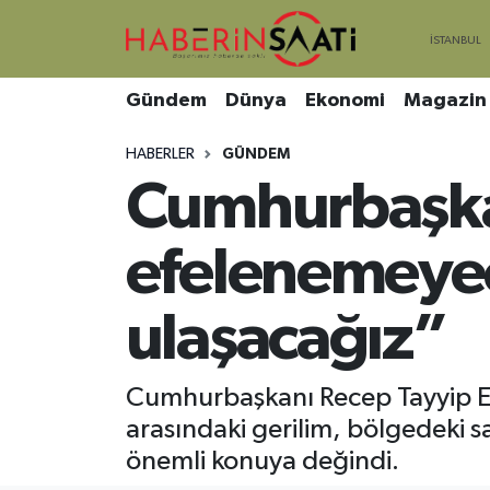
Asayiş
Nöbetçi Eczaneler
Gündem
Dünya
Ekonomi
Magazin
Bilim ve Teknoloji
Hava Durumu
HABERLER
GÜNDEM
Cumhurbaşka
Çevre
Trafik Durumu
DIŞ HABER
Süper Lig Puan Durumu ve Fikstür
efelenemeyec
Dünya
Tüm Manşetler
ulaşacağız”
Eğitim
Son Dakika Haberleri
Cumhurbaşkanı Recep Tayyip Erdo
Ekonomi
Haber Arşivi
arasındaki gerilim, bölgedeki s
önemli konuya değindi.
Genel