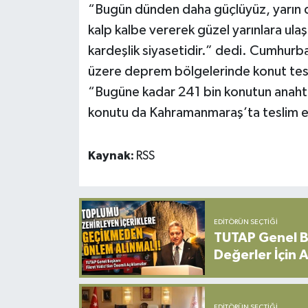
“Bugün dünden daha güçlüyüz, yarın 
kalp kalbe vererek güzel yarınlara ulaşa
kardeşlik siyasetidir.” dedi. Cumhu
üzere deprem bölgelerinde konut teslim
“Bugüne kadar 241 bin konutun anahtarı
konutu da Kahramanmaraş’ta teslim e
Kaynak:
RSS
EDITÖRÜN SEÇTIĞI
TUTAP Genel Ba
Değerler İçin A
EDITÖRÜN SEÇTIĞI