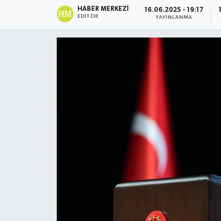
HABER MERKEZI
16.06.2025 - 19:17
Gündem
EDITÖR
YAYINLANMA
Haberde İnsan
Kültür-Sanat
Magazin
Podcast
Politika
Sağlık
Siyaset
Spor