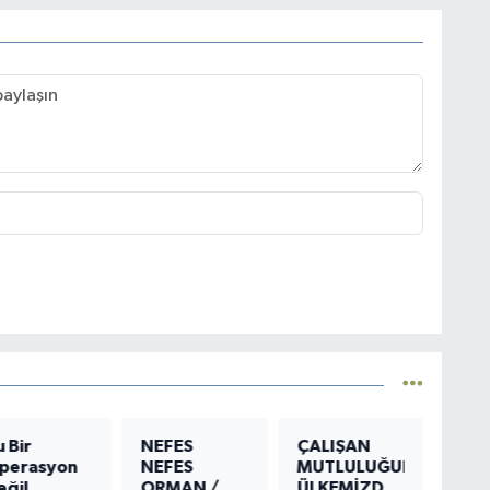
u Bir
NEFES
ÇALIŞAN
perasyon
NEFES
MUTLULUĞUNA
eğil,
ORMAN /
ÜLKEMİZDEN