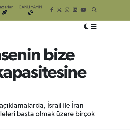
azarlar
CANLI YAYIN
senin bize
kapasitesine
klamalarda, İsrail ile İran
leleri başta olmak üzere birçok