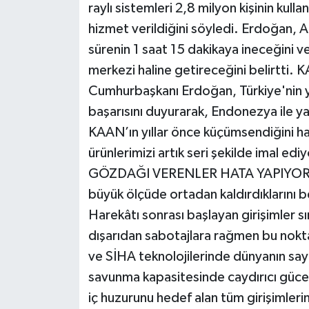
raylı sistemleri 2,8 milyon kişinin kull
hizmet verildiğini söyledi. Erdoğan, 
sürenin 1 saat 15 dakikaya ineceğini ve 
merkezi haline getireceğini belirt
Cumhurbaşkanı Erdoğan, Türkiye'nin yer
başarısını duyurarak, Endonezya ile yap
KAAN’ın yıllar önce küçümsendiğini h
ürünlerimizi artık seri şekilde imal ed
GÖZDAĞI VERENLER HATA YAPIYOR" Sav
büyük ölçüde ortadan kaldırdıklarını 
Harekâtı sonrası başlayan girişimler sını
dışarıdan sabotajlara rağmen bu nokta
ve SİHA teknolojilerinde dünyanın sayılı
savunma kapasitesinde caydırıcı güce
iç huzurunu hedef alan tüm girişimleri