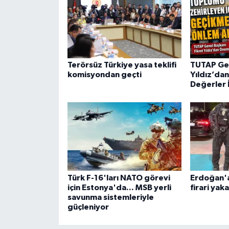
Terörsüz Türkiye yasa teklifi
TUTAP Gen
komisyondan geçti
Yıldız’da
Değerler İ
Türk F-16'ları NATO görevi
Erdoğan'a
için Estonya'da... MSB yerli
firari yak
savunma sistemleriyle
güçleniyor