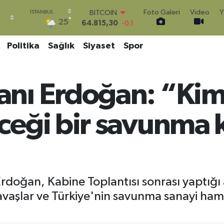
Foto Galeri
Video
Y
DOLAR
°
25
47,7436
0.18
EURO
55,2510
0.32
Politika
Sağlık
Siyaset
Spor
STERLİN
64,4811
0.38
GRAM ALTIN
nı Erdoğan: “Kim
6660.55
0
BİST100
13.779
-14
eği bir savunma 
BITCOIN
64.815,30
-0.1
ğan, Kabine Toplantısı sonrası yaptığı açı
avaşlar ve Türkiye'nin savunma sanayi ham