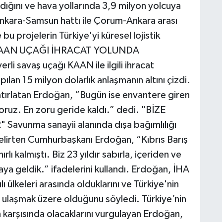
andığını ve hava yollarında 3,9 milyon yolcuya
Ankara-Samsun hattı ile Çorum-Ankara arası
bu projelerin Türkiye'yi küresel lojistik
ti. KAAN UÇAĞI İHRACAT YOLUNDA
li savaş uçağı KAAN ile ilgili ihracat
ılan 15 milyon dolarlık anlaşmanın altını çizdi.
atırlatan Erdoğan, “Bugün ise envantere giren
iyoruz. En zoru geride kaldı.” dedi. "BİZE
unma sanayii alanında dışa bağımlılığı
belirten Cumhurbaşkanı Erdoğan, “Kıbrıs Barış
rlı kalmıştı. Biz 23 yıldır sabırla, içeriden ve
ya geldik.” ifadelerini kullandı. Erdoğan, İHA
 ülkeleri arasında olduklarını ve Türkiye'nin
 ulaşmak üzere olduğunu söyledi. Türkiye’nin
n karşısında olacaklarını vurgulayan Erdoğan,