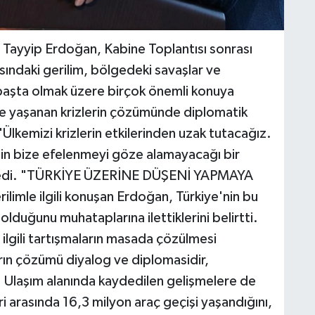
yyip Erdoğan, Kabine Toplantısı sonrası
rasındaki gerilim, bölgedeki savaşlar ve
 başta olmak üzere birçok önemli konuya
e yaşanan krizlerin çözümünde diplomatik
 "Ülkemizi krizlerin etkilerinden uzak tutacağız.
in bize efelenmeyi göze alamayacağı bir
 dedi. "TÜRKİYE ÜZERİNE DÜŞENİ YAPMAYA
rilimle ilgili konuşan Erdoğan, Türkiye'nin bu
duğunu muhataplarına ilettiklerini belirtti.
ilgili tartışmaların masada çözülmesi
arın çözümü diyalog ve diplomasidir,
ı. Ulaşım alanında kaydedilen gelişmelere de
 arasında 16,3 milyon araç geçişi yaşandığını,