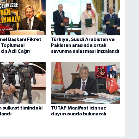
el Başkanı Fikret
Türkiye, Suudi Arabistan ve
n Toplumsal
Pakistan arasında ortak
çin Acil Çağrı
savunma anlaşması imzalandı
 suikast timindeki
TUTAP Manifest için suç
alandı
duyurusunda bulunacak