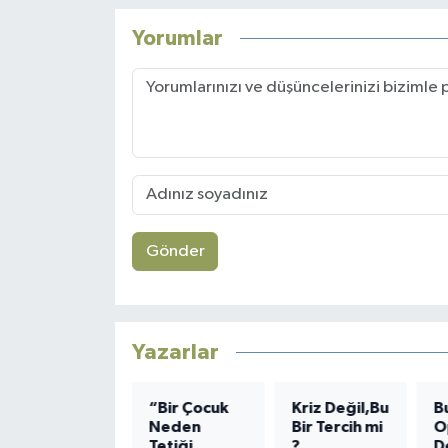
Yorumlar
Gönder
Yazarlar
ANNE
“Bir Çocuk
Kriz Değil,Bu
B
Neden
Bir Tercih mi
O
Kelime
Tetiği
?
D