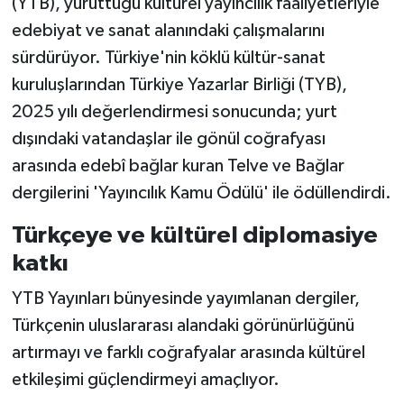
(YTB), yürüttüğü kültürel yayıncılık faaliyetleriyle
edebiyat ve sanat alanındaki çalışmalarını
Yerel
sürdürüyor. Türkiye'nin köklü kültür-sanat
kuruluşlarından Türkiye Yazarlar Birliği (TYB),
2025 yılı değerlendirmesi sonucunda; yurt
dışındaki vatandaşlar ile gönül coğrafyası
arasında edebî bağlar kuran Telve ve Bağlar
dergilerini 'Yayıncılık Kamu Ödülü' ile ödüllendirdi.
Türkçeye ve kültürel diplomasiye
katkı
YTB Yayınları bünyesinde yayımlanan dergiler,
Türkçenin uluslararası alandaki görünürlüğünü
artırmayı ve farklı coğrafyalar arasında kültürel
etkileşimi güçlendirmeyi amaçlıyor.