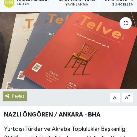
02.01.2026 - 16:55
02.01.2026 - 23
EDITÖR
YAYINLANMA
GÜNCELLEME
Gündem
Haberde İnsan
Kültür-Sanat
Magazin
Podcast
Politika
Paylaş
-
+
A
A
Sağlık
NAZLI ÖNGÖREN / ANKARA -
BHA
Siyaset
Yurtdışı Türkler ve Akraba Topluluklar Başkanlığı
Spor