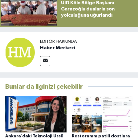
UID Köln Bölge Başkanı
Garaçoğlu dualarla son
yolculuğuna uğurlandı
EDITÖR HAKKINDA
Haber Merkezi
Bunlar da ilginizi çekebilir
Ankara’daki Teknoloji Üssü
Restoranını patili dostlara