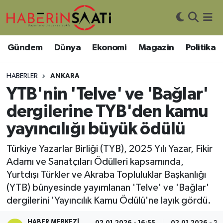
Asayiş
Nöbetçi Eczaneler
Gündem
Dünya
Ekonomi
Magazin
Politika
Bilim ve Teknoloji
Hava Durumu
HABERLER
ANKARA
Çevre
Trafik Durumu
YTB'nin 'Telve' ve 'Bağlar'
dergilerine TYB'den kamu
DIŞ HABER
Süper Lig Puan Durumu ve Fikstür
yayıncılığı büyük ödülü
Dünya
Tüm Manşetler
Türkiye Yazarlar Birliği (TYB), 2025 Yılı Yazar, Fikir
Adamı ve Sanatçıları Ödülleri kapsamında,
Eğitim
Son Dakika Haberleri
Yurtdışı Türkler ve Akraba Topluluklar Başkanlığı
(YTB) bünyesinde yayımlanan 'Telve' ve 'Bağlar'
Ekonomi
Haber Arşivi
dergilerini 'Yayıncılık Kamu Ödülü'ne layık gördü.
Genel
HABER MERKEZI