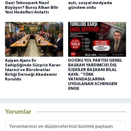
Gazi Teknopark Nasıl
açtı, sosyal medyada
Büyüyor? Burcu Alkan Bilir
gündem oldu
Yeni Hedefleri Anlattı
Aşiyan Ajans Ev
DOĞRU YOL PARTİSİ GENEL
Sahipliğinde Sürpriz Karar:
BAŞKAN YARDIMCISI DIŞ
İdareci ve Bürokratlar
İLİŞKİLER BAŞKANI BİLAL
Birliği Derneği Akademisi
KAYA: “TÜRK
Kuruldu
VATANDAŞLARINA
UYGULANAN SCHENGEN
ENGE
Yorumlar