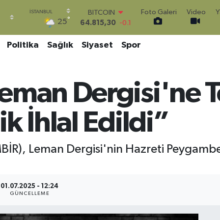
BITCOIN
Foto Galeri
Video
Y
64.815,30
-0.1
°
25
DOLAR
47,7436
0.18
Politika
Sağlık
Siyaset
Spor
EURO
55,2510
0.32
STERLİN
64,4811
0.38
eman Dergisi'ne T
GRAM ALTIN
6660.55
0
BİST100
k İhlal Edildi”
13.779
-14
MBİR), Leman Dergisi'nin Hazreti Peygambe
01.07.2025 - 12:24
GÜNCELLEME