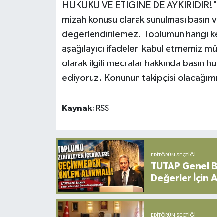
HUKUKU VE ETİĞİNE DE AYKIRIDIR!" H
mizah konusu olarak sunulması basın 
Yerel
değerlendirilemez. Toplumun hangi ke
aşağılayıcı ifadeleri kabul etmemiz mü
olarak ilgili mecralar hakkında basın h
ediyoruz. Konunun takipçisi olacağım
Kaynak:
RSS
EDITÖRÜN SEÇTIĞI
TUTAP Genel Ba
Değerler İçin A
EDITÖRÜN SEÇTIĞI