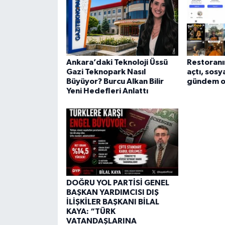
Ankara’daki Teknoloji Üssü
Restoranın
Gazi Teknopark Nasıl
açtı, sos
Büyüyor? Burcu Alkan Bilir
gündem o
Yeni Hedefleri Anlattı
DOĞRU YOL PARTİSİ GENEL
BAŞKAN YARDIMCISI DIŞ
İLİŞKİLER BAŞKANI BİLAL
KAYA: “TÜRK
VATANDAŞLARINA