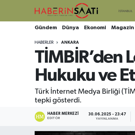
Asayiş
Nöbetçi Eczaneler
Gündem
Dünya
Ekonomi
Magazin
Bilim ve Teknoloji
Hava Durumu
HABERLER
ANKARA
TİMBİR’den L
Çevre
Trafik Durumu
DIŞ HABER
Süper Lig Puan Durumu ve Fikstür
Hukuku ve Eti
Dünya
Tüm Manşetler
Türk İnternet Medya Birliği (Tİ
tepki gösterdi.
Eğitim
Son Dakika Haberleri
HABER MERKEZI
Ekonomi
Haber Arşivi
30.06.2025 - 23:47
EDITÖR
YAYINLANMA
Genel