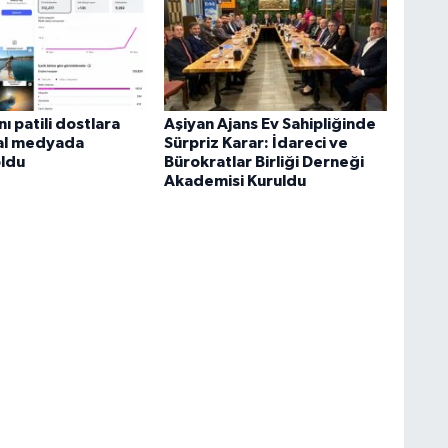
ı patili dostlara
Aşiyan Ajans Ev Sahipliğinde
yal medyada
Sürpriz Karar: İdareci ve
ldu
Bürokratlar Birliği Derneği
Akademisi Kuruldu