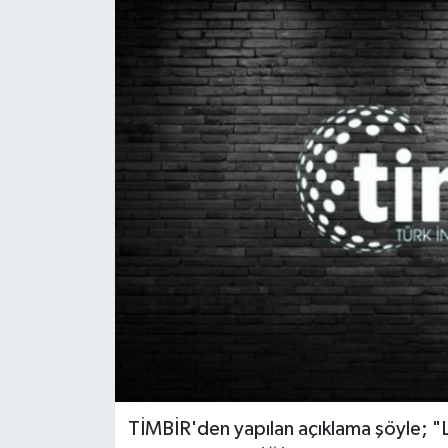
Gündem
Haberde İnsan
Kültür-Sanat
Magazin
Podcast
Politika
Sağlık
Siyaset
TİMBİR'den yapılan açıklama şöyle
Spor