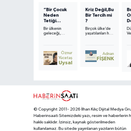
ANNE
“Bir Çocuk
Kriz Değil,Bu
B
Neden
Bir Tercih mi
O
Kelime
Tetiği
?
D
dağarcığı az
Çeker?”
H
gelir, bu
Bir ülkenin
Birçok ülke’de
D
cümleyi
S
geleceği,
yaşatılanları hâlâ
Ve
genişletmek
sınıflarda
“ekonomik
ge
istesek, anneyi
sessizce oturan
kriz” diye
gi
anlatmaya,
çocukların
adlandırmak,
gö
dokuz ay taşır
kalbinde atar. O
gerçeği eksik
ko
Öznur
Nurten
Adnan
tüm hormonları
kalp
okumaktır.
Ve
Yücetaş
Uyanık
FİŞENK
vücudu alt üst
kırıldığında,
De
Uysal
olur, ama sonuç
sadece bir
Ni
öyle
hayat değil; bir
M
mucizevidirki, o
toplumun
sevinci yaşamak
umudu da yara
için sabırsızlanır.
alır.
© Copyright 2011- 2026 İlhan Kılıç Dijital Medya Gr
Haberinsaati Sitemizdeki yazı, resim ve haberlerin 
hakkı saklıdır. İzinsiz, kaynak gösterilmeden
kullanılamaz. Bu sitede yayınlanan yazıların bütün