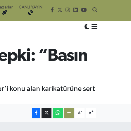
azarlar
CANLI YAYIN
epki: “Basın
r’i konu alan karikatürüne sert
-
+
A
A