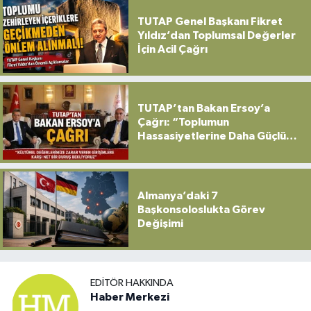
TUTAP Genel Başkanı Fikret
Yıldız’dan Toplumsal Değerler
İçin Acil Çağrı
TUTAP’tan Bakan Ersoy’a
Çağrı: “Toplumun
Hassasiyetlerine Daha Güçlü
Sahip Çıkılmalı”
Almanya’daki 7
Başkonsoloslukta Görev
Değişimi
EDITÖR HAKKINDA
Haber Merkezi