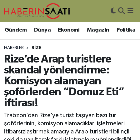
Asayiş
Nöbetçi Eczaneler
Gündem
Dünya
Ekonomi
Magazin
Politika
Bilim ve Teknoloji
Hava Durumu
HABERLER
RIZE
Çevre
Trafik Durumu
Rize’de Arap turistlere
skandal yönlendirme:
DIŞ HABER
Süper Lig Puan Durumu ve Fikstür
Komisyon alamayan
Dünya
Tüm Manşetler
şoförlerden “Domuz Eti”
iftirası!
Eğitim
Son Dakika Haberleri
Trabzon’dan Rize’ye turist taşıyan bazı tur
Ekonomi
Haber Arşivi
şoförlerinin, komisyon alamadıkları işletmeleri
itibarsızlaştırmak amacıyla Arap turistleri bilinçli
Genel
şekilde yanıltarak farklı işletmelere yönlendirdiği