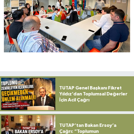
TUTAP Genel Başkanı Fikret
Yıldız’dan Toplumsal Değerler
İçin Acil Çağrı
TUTAP’tan Bakan Ersoy’a
Çağrı: “Toplumun