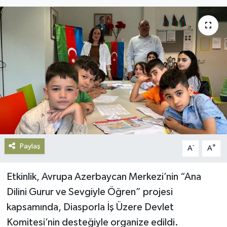
Gündem
Haberde İnsan
Kültür-Sanat
Magazin
Podcast
Paylaş
Politika
-
+
A
A
Sağlık
Etkinlik, Avrupa Azerbaycan Merkezi’nin “Ana
Dilini Gurur ve Sevgiyle Öğren” projesi
Siyaset
kapsamında, Diasporla İş Üzere Devlet
Komitesi’nin desteğiyle organize edildi.
Spor