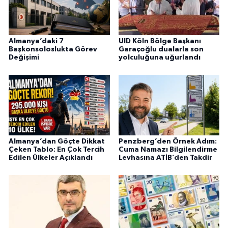
Almanya’daki 7
UID Köln Bölge Başkanı
Başkonsoloslukta Görev
Garaçoğlu dualarla son
Değişimi
yolculuğuna uğurlandı
Almanya’dan Göçte Dikkat
Penzberg’den Örnek Adım:
Çeken Tablo: En Çok Tercih
Cuma Namazı Bilgilendirme
Edilen Ülkeler Açıklandı
Levhasına ATİB’den Takdir