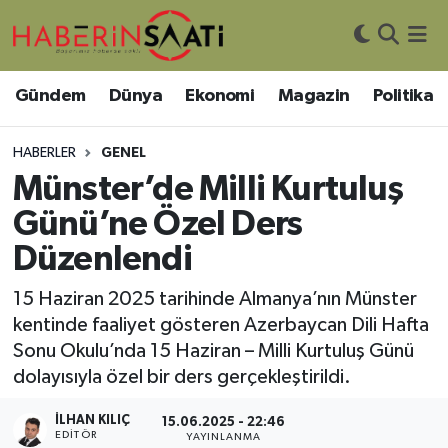
Asayiş
Nöbetçi Eczaneler
Gündem
Dünya
Ekonomi
Magazin
Politika
Bilim ve Teknoloji
Hava Durumu
HABERLER
GENEL
Çevre
Trafik Durumu
Münster’de Milli Kurtuluş
Günü’ne Özel Ders
DIŞ HABER
Süper Lig Puan Durumu ve Fikstür
Düzenlendi
Dünya
Tüm Manşetler
15 Haziran 2025 tarihinde Almanya’nın Münster
kentinde faaliyet gösteren Azerbaycan Dili Hafta
Eğitim
Son Dakika Haberleri
Sonu Okulu’nda 15 Haziran – Milli Kurtuluş Günü
dolayısıyla özel bir ders gerçekleştirildi.
Ekonomi
Haber Arşivi
İLHAN KILIÇ
15.06.2025 - 22:46
Genel
EDITÖR
YAYINLANMA