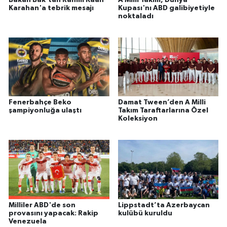
Karahan'a tebrik mesajı
Kupası'nı ABD galibiyetiyle
noktaladı
Fenerbahçe Beko
Damat Tween’den A Milli
şampiyonluğa ulaştı
Takım Taraftarlarına Özel
Koleksiyon
Milliler ABD'de son
Lippstadt’ta Azerbaycan
provasını yapacak: Rakip
kulübü kuruldu
Venezuela