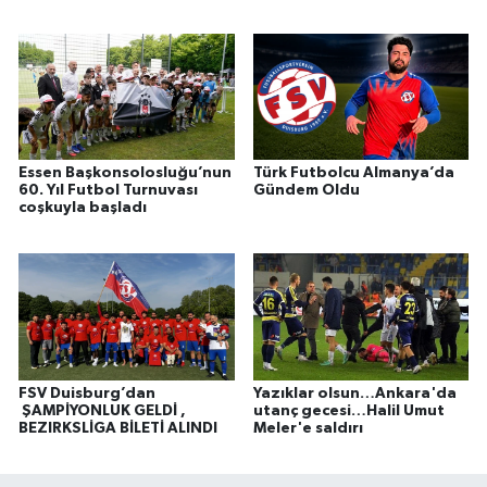
Essen Başkonsolosluğu’nun
Türk Futbolcu Almanya’da
60. Yıl Futbol Turnuvası
Gündem Oldu
coşkuyla başladı
FSV Duisburg’dan
Yazıklar olsun…Ankara'da
ŞAMPİYONLUK GELDİ ,
utanç gecesi…Halil Umut
BEZIRKSLİGA BİLETİ ALINDI
Meler'e saldırı