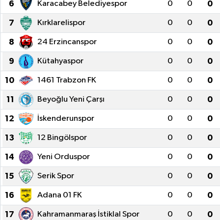
6
Karacabey Belediyespor
0
0
0
Gündem
7
Kırklarelispor
0
0
0
8
24 Erzincanspor
0
0
0
Haberde İnsan
9
Kütahyaspor
0
0
0
Kültür-Sanat
10
1461 Trabzon FK
0
0
0
Magazin
11
Beyoğlu Yeni Çarşı
0
0
0
Podcast
12
İskenderunspor
0
0
0
13
12 Bingölspor
0
0
0
Politika
14
Yeni Orduspor
0
0
0
Sağlık
15
Serik Spor
0
0
0
Siyaset
16
Adana 01 FK
0
0
0
17
Kahramanmaraş İstiklal Spor
0
0
0
Spor