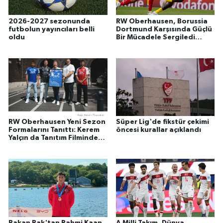
2026-2027 sezonunda
RW Oberhausen, Borussia
futbolun yayıncıları belli
Dortmund Karşısında Güçlü
oldu
Bir Mücadele Sergiledi
Kerem Yalçın Yuvaya Döndü
RW Oberhausen Yeni Sezon
Süper Lig'de fikstür çekimi
Formalarını Tanıttı: Kerem
öncesi kurallar açıklandı
Yalçın da Tanıtım Filminde
Yer Aldı
Bakan Bak'tan Rahmi Kaan
A Milli Takım, Dünya