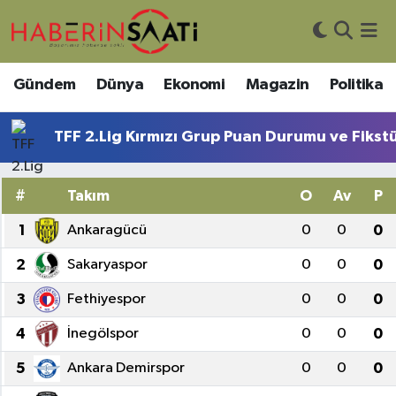
Asayiş
Nöbetçi Eczaneler
Gündem
Dünya
Ekonomi
Magazin
Politika
Bilim ve Teknoloji
Hava Durumu
TFF 2.Lig Kırmızı Grup Puan Durumu ve Fikst
Çevre
Trafik Durumu
#
Takım
O
Av
P
DIŞ HABER
Süper Lig Puan Durumu ve Fikstür
1
Ankaragücü
0
0
0
Dünya
Tüm Manşetler
2
Sakaryaspor
0
0
0
Eğitim
Son Dakika Haberleri
3
Fethiyespor
0
0
0
4
İnegölspor
0
0
0
Ekonomi
Haber Arşivi
5
Ankara Demirspor
0
0
0
Genel