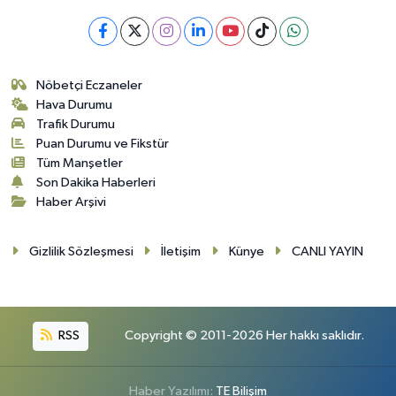
Nöbetçi Eczaneler
Hava Durumu
Trafik Durumu
Puan Durumu ve Fikstür
Tüm Manşetler
Son Dakika Haberleri
Haber Arşivi
Gizlilik Sözleşmesi
İletişim
Künye
CANLI YAYIN
RSS
Copyright © 2011-2026 Her hakkı saklıdır.
Haber Yazılımı:
TE Bilişim