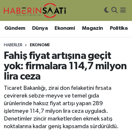
Asayiş
Nöbetçi Eczaneler
Gündem
Dünya
Ekonomi
Magazin
Politika
Bilim ve Teknoloji
Hava Durumu
HABERLER
EKONOMI
Çevre
Trafik Durumu
Fahiş fiyat artışına geçit
yok: firmalara 114,7 milyon
DIŞ HABER
Süper Lig Puan Durumu ve Fikstür
lira ceza
Dünya
Tüm Manşetler
Ticaret Bakanlığı, zirai don felaketini fırsata
çevirerek sebze-meyve ve temel gıda
Eğitim
Son Dakika Haberleri
ürünlerinde haksız fiyat artışı yapan 289
işletmeye 114,7 milyon lira ceza uyguladı.
Ekonomi
Haber Arşivi
Denetimler zincir marketlerden ekmek satış
noktalarına kadar geniş kapsamda sürdürüldü.
Genel