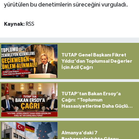
yürütülen bu denetimlerin süreceğini vurguladı.
Kaynak:
RSS
TUTAP Genel Başkanı Fikret
Yıldız’dan Toplumsal Değerler
İçin Acil Çağrı
TUTAP’tan Bakan Ersoy’a
Çağrı: “Toplumun
Hassasiyetlerine Daha Güçlü
Sahip Çıkılmalı”
Almanya’daki 7
Başkonsoloslukta Görev