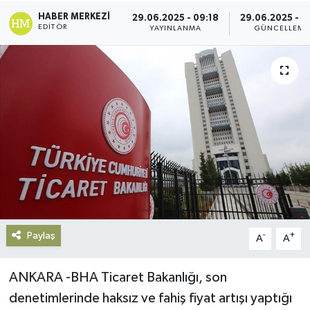
HABER MERKEZI
29.06.2025 - 09:18
29.06.2025 - 12
Gündem
EDITÖR
YAYINLANMA
GÜNCELLEME
Haberde İnsan
Kültür-Sanat
Magazin
Podcast
Politika
Paylaş
Sağlık
-
+
A
A
Siyaset
ANKARA -BHA Ticaret Bakanlığı, son
denetimlerinde haksız ve fahiş fiyat artışı yaptığı
Spor