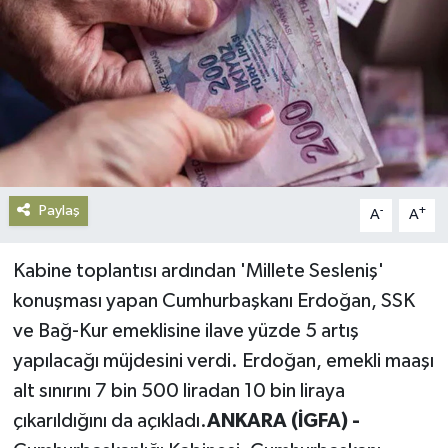
Gündem
Haberde İnsan
Kültür-Sanat
Magazin
Paylaş
-
+
A
A
Podcast
Kabine toplantısı ardından 'Millete Sesleniş'
Politika
konuşması yapan Cumhurbaşkanı Erdoğan, SSK
ve Bağ-Kur emeklisine ilave yüzde 5 artış
Sağlık
yapılacağı müjdesini verdi. Erdoğan, emekli maaşı
alt sınırını 7 bin 500 liradan 10 bin liraya
Siyaset
çıkarıldığını da açıkladı.
ANKARA (İGFA) -
Spor