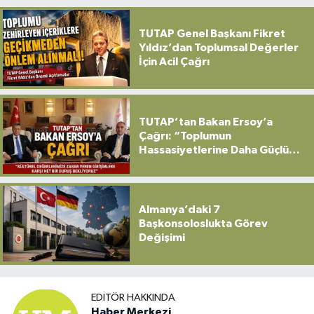
TUTAP Genel Başkanı Fikret
Yıldız’dan Toplumsal Değerler
İçin Acil Çağrı
TUTAP’tan Bakan Ersoy’a
Çağrı: “Toplumun
Hassasiyetlerine Daha Güçlü
Sahip Çıkılmalı”
Almanya’daki 7
Başkonsoloslukta Görev
Değişimi
EDITÖR HAKKINDA
Haber Merkezi