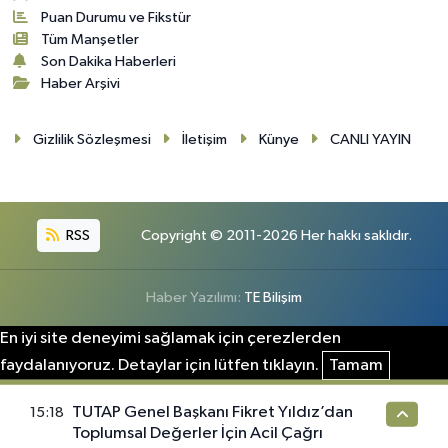
Puan Durumu ve Fikstür
Tüm Manşetler
Son Dakika Haberleri
Haber Arşivi
Gizlilik Sözleşmesi
İletişim
Künye
CANLI YAYIN
RSS
Copyright © 2011-2026 Her hakkı saklıdır.
Haber Yazılımı:
TE Bilişim
En iyi site deneyimi sağlamak için çerezlerden
faydalanıyoruz. Detaylar için lütfen tıklayın.
Tamam
TUTAP Genel Başkanı Fikret Yıldız’dan
15:18
Toplumsal Değerler İçin Acil Çağrı