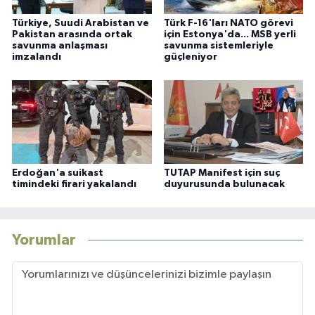
Türkiye, Suudi Arabistan ve
Türk F-16'ları NATO görevi
Pakistan arasında ortak
için Estonya'da... MSB yerli
savunma anlaşması
savunma sistemleriyle
imzalandı
güçleniyor
Erdoğan'a suikast
TUTAP Manifest için suç
timindeki firari yakalandı
duyurusunda bulunacak
Yorumlar