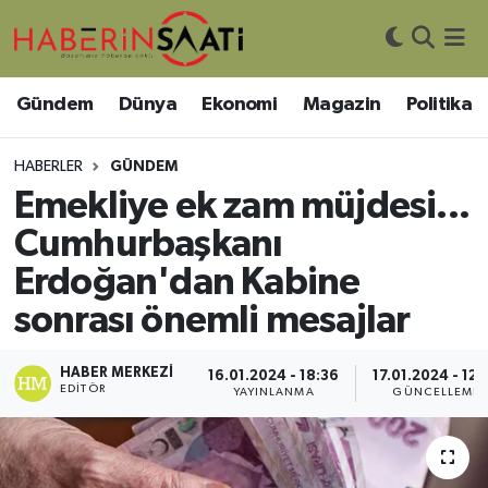
Asayiş
Nöbetçi Eczaneler
Gündem
Dünya
Ekonomi
Magazin
Politika
Bilim ve Teknoloji
Hava Durumu
HABERLER
GÜNDEM
Çevre
Trafik Durumu
Emekliye ek zam müjdesi...
Cumhurbaşkanı
DIŞ HABER
Süper Lig Puan Durumu ve Fikstür
Erdoğan'dan Kabine
Dünya
Tüm Manşetler
sonrası önemli mesajlar
Eğitim
Son Dakika Haberleri
HABER MERKEZI
16.01.2024 - 18:36
17.01.2024 - 12:
EDITÖR
YAYINLANMA
GÜNCELLEME
Ekonomi
Haber Arşivi
Genel