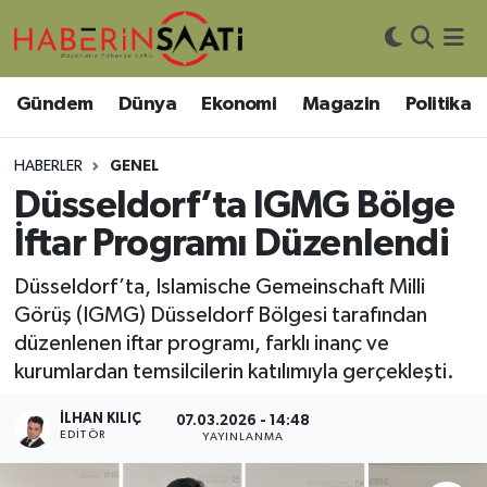
Asayiş
Nöbetçi Eczaneler
Gündem
Dünya
Ekonomi
Magazin
Politika
Bilim ve Teknoloji
Hava Durumu
HABERLER
GENEL
Çevre
Trafik Durumu
Düsseldorf’ta IGMG Bölge
İftar Programı Düzenlendi
DIŞ HABER
Süper Lig Puan Durumu ve Fikstür
Düsseldorf’ta, Islamische Gemeinschaft Milli
Dünya
Tüm Manşetler
Görüş (IGMG) Düsseldorf Bölgesi tarafından
düzenlenen iftar programı, farklı inanç ve
Eğitim
Son Dakika Haberleri
kurumlardan temsilcilerin katılımıyla gerçekleşti.
Ekonomi
Haber Arşivi
İLHAN KILIÇ
07.03.2026 - 14:48
EDITÖR
YAYINLANMA
Genel