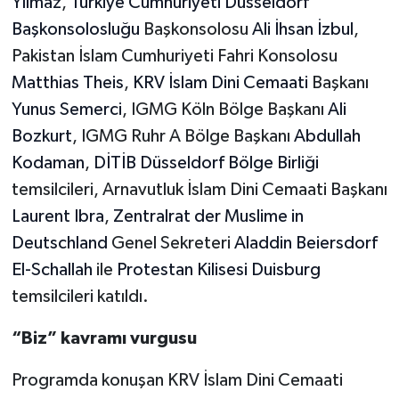
Yılmaz
,
Türkiye Cumhuriyeti Düsseldorf
Başkonsolosluğu
Başkonsolosu
Ali İhsan İzbul
,
Yerel
Pakistan İslam Cumhuriyeti Fahri Konsolosu
Matthias Theis
,
KRV İslam Dini Cemaati
Başkanı
Yunus Semerci
, IGMG Köln Bölge Başkanı
Ali
Bozkurt
, IGMG Ruhr A Bölge Başkanı
Abdullah
Kodaman
,
DİTİB Düsseldorf Bölge Birliği
temsilcileri, Arnavutluk İslam Dini Cemaati Başkanı
Laurent Ibra
,
Zentralrat der Muslime in
Deutschland
Genel Sekreteri
Aladdin Beiersdorf
El-Schallah
ile
Protestan Kilisesi Duisburg
temsilcileri katıldı.
“Biz” kavramı vurgusu
Programda konuşan KRV İslam Dini Cemaati