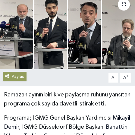
Gündem
Haberde İnsan
Kültür-Sanat
Magazin
Podcast
Paylaş
-
+
A
A
Politika
Ramazan ayının birlik ve paylaşma ruhunu yansıtan
Sağlık
programa çok sayıda davetli iştirak etti.
Programa; IGMG Genel Başkan Yardımcısı
Mikayil
Siyaset
Demir
, IGMG Düsseldorf Bölge Başkanı
Bahattin
Spor