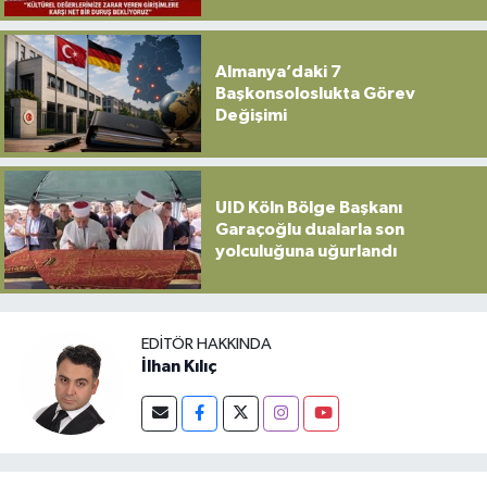
Sahip Çıkılmalı”
Almanya’daki 7
Başkonsoloslukta Görev
Değişimi
UID Köln Bölge Başkanı
Garaçoğlu dualarla son
yolculuğuna uğurlandı
EDITÖR HAKKINDA
İlhan Kılıç