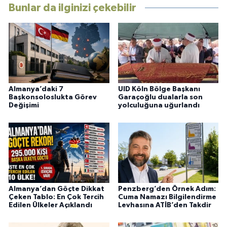
Bunlar da ilginizi çekebilir
Almanya’daki 7
UID Köln Bölge Başkanı
Başkonsoloslukta Görev
Garaçoğlu dualarla son
Değişimi
yolculuğuna uğurlandı
Almanya’dan Göçte Dikkat
Penzberg’den Örnek Adım:
Çeken Tablo: En Çok Tercih
Cuma Namazı Bilgilendirme
Edilen Ülkeler Açıklandı
Levhasına ATİB’den Takdir