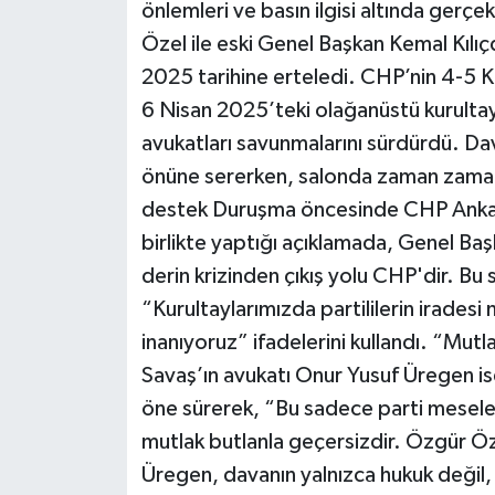
önlemleri ve basın ilgisi altında ge
Özel ile eski Genel Başkan Kemal Kılı
Yerel
2025 tarihine erteledi. CHP’nin 4-5 K
6 Nisan 2025’teki olağanüstü kurultayı
avukatları savunmalarını sürdürdü. Dava
önüne sererken, salonda zaman zaman
destek Duruşma öncesinde CHP Ankara 
birlikte yaptığı açıklamada, Genel Ba
derin krizinden çıkış yolu CHP'dir. B
“Kurultaylarımızda partililerin irades
inanıyoruz” ifadelerini kullandı. “Mutl
Savaş’ın avukatı Onur Yusuf Üregen is
öne sürerek, “Bu sadece parti meselesi
mutlak butlanla geçersizdir. Özgür Öz
Üregen, davanın yalnızca hukuk değil,