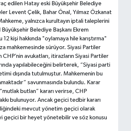
raç edilen Hatay eski Büyükşehir Belediye
geler Levent Çelik, Bahar Önal, Yılmaz Özkanat
ahkeme, yalnızca kurultayın iptali taleplerini
l Büyükşehir Belediye Başkanı Ekrem
12 kişi hakkında "oylamaya hile karıştırma"
eza mahkemesinde sürüyor. Siyasi Partiler
HP’nin avukatları, itirazların Siyasi Partiler
nda yapılabileceğini belirterek, “Siyasi parti
enetimi dışında tutulmuştur. Mahkemenin bu
amaktadır” savunmasında bulundu. Karar
“mutlak butlan” kararı verirse, CHP
kkı bulunuyor. Ancak geçici tedbir kararı
liğindeki mevcut yönetim geçici olarak
i geçici bir heyet yönetebilir ve söz konusu