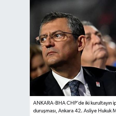
Gündem
Haberde İnsan
Kültür-Sanat
Magazin
Podcast
Politika
Sağlık
Siyaset
ANKARA-BHA CHP’de iki kurultayın ipt
duruşması, Ankara 42. Asliye Hukuk 
Spor