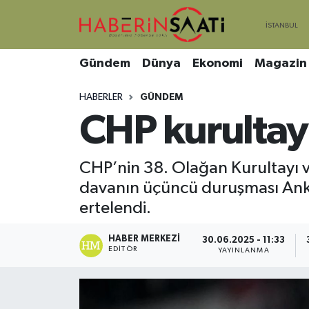
Asayiş
Nöbetçi Eczaneler
Gündem
Dünya
Ekonomi
Magazin
Bilim ve Teknoloji
Hava Durumu
HABERLER
GÜNDEM
CHP kurultay 
Çevre
Trafik Durumu
DIŞ HABER
Süper Lig Puan Durumu ve Fikstür
CHP’nin 38. Olağan Kurultayı ve
davanın üçüncü duruşması Ank
Dünya
Tüm Manşetler
ertelendi.
Eğitim
Son Dakika Haberleri
HABER MERKEZI
30.06.2025 - 11:33
EDITÖR
YAYINLANMA
Ekonomi
Haber Arşivi
Genel