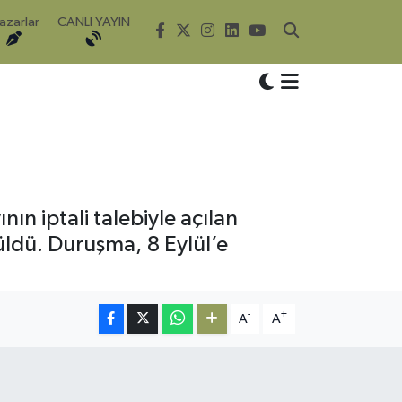
azarlar
CANLI YAYIN
ın iptali talebiyle açılan
ldü. Duruşma, 8 Eylül’e
-
+
A
A