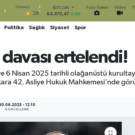
64.475,47
0.66
Foto Galeri
Video
Y
DOLAR
°
26
47,5971
0.05
EURO
Politika
Sağlık
Siyaset
Spor
55,1336
0.18
STERLİN
64,2534
0.22
GRAM ALTIN
davası ertelendi!
6518.23
0.39
BİST100
13.703
0
 6 Nisan 2025 tarihli olağanüstü kurultayın
ara 42. Asliye Hukuk Mahkemesi’nde görü
30.06.2025 - 12:10
GÜNCELLEME