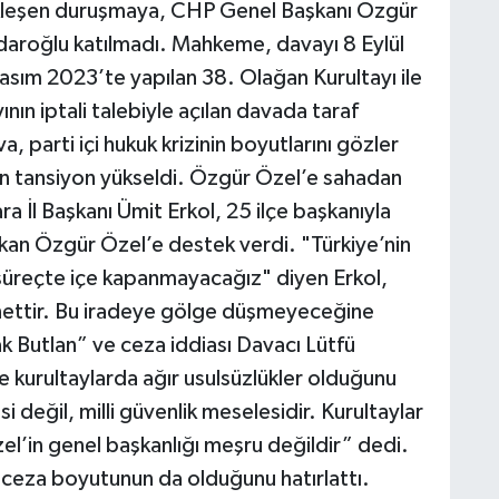
rçekleşen duruşmaya, CHP Genel Başkanı Özgür
çdaroğlu katılmadı. Mahkeme, davayı 8 Eylül
asım 2023’te yapılan 38. Olağan Kurultayı ile
nın iptali talebiyle açılan davada taraf
, parti içi hukuk krizinin boyutlarını gözler
 tansiyon yükseldi. Özgür Özel’e sahadan
İl Başkanı Ümit Erkol, 25 ilçe başkanıyla
şkan Özgür Özel’e destek verdi. "Türkiye’nin
u süreçte içe kapanmayacağız" diyen Erkol,
i nettir. Bu iradeye gölge düşmeyeceğine
ak Butlan” ve ceza iddiası Davacı Lütfü
e kurultaylarda ağır usulsüzlükler olduğunu
 değil, milli güvenlik meselesidir. Kurultaylar
el’in genel başkanlığı meşru değildir” dedi.
 ceza boyutunun da olduğunu hatırlattı.