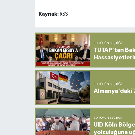
Kaynak:
RSS
EDITÖRÜN SEÇTIĞI
TUTAP’tan Bak
Hassasiyetleri
EDITÖRÜN SEÇTIĞI
Almanya’daki 
EDITÖRÜN SEÇTIĞI
UID Köln Bölge
yolculuğuna u