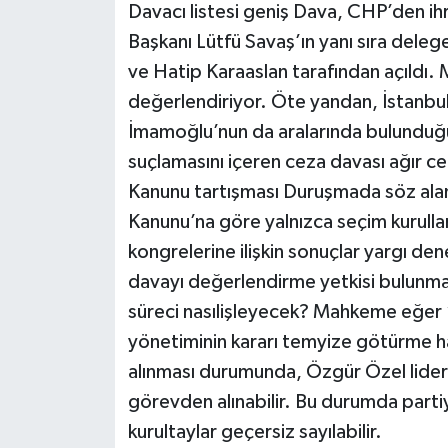
Davacı listesi geniş Dava, CHP’den ih
Başkanı Lütfü Savaş’ın yanı sıra dele
ve Hatip Karaaslan tarafından açıldı. M
değerlendiriyor. Öte yandan, İstanbu
İmamoğlu’nun da aralarında bulunduğu 
suçlamasını içeren ceza davası ağır c
Kanunu tartışması Duruşmada söz alan C
Kanunu’na göre yalnızca seçim kurulları
kongrelerine ilişkin sonuçlar yargı d
davayı değerlendirme yetkisi bulunm
süreci nasılişleyecek? Mahkeme eğer 
yönetiminin kararı temyize götürme ha
alınması durumunda, Özgür Özel lider
görevden alınabilir. Bu durumda partiy
kurultaylar geçersiz sayılabilir.