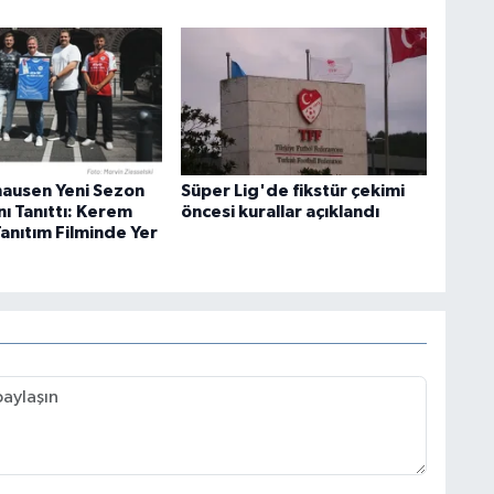
ausen Yeni Sezon
Süper Lig'de fikstür çekimi
ı Tanıttı: Kerem
öncesi kurallar açıklandı
Tanıtım Filminde Yer