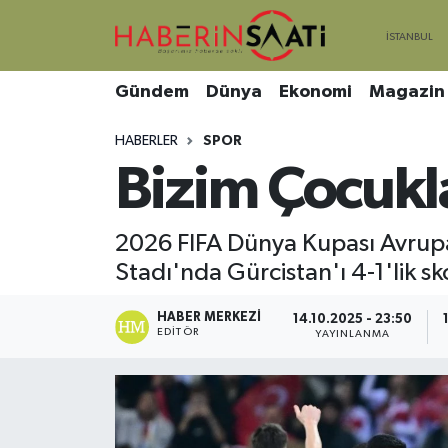
Asayiş
Nöbetçi Eczaneler
Gündem
Dünya
Ekonomi
Magazin
Bilim ve Teknoloji
Hava Durumu
HABERLER
SPOR
Bizim Çocuklar
Çevre
Trafik Durumu
DIŞ HABER
Süper Lig Puan Durumu ve Fikstür
2026 FIFA Dünya Kupası Avrupa
Stadı'nda Gürcistan'ı 4-1'lik s
Dünya
Tüm Manşetler
HABER MERKEZI
14.10.2025 - 23:50
Eğitim
Son Dakika Haberleri
EDITÖR
YAYINLANMA
Ekonomi
Haber Arşivi
Genel