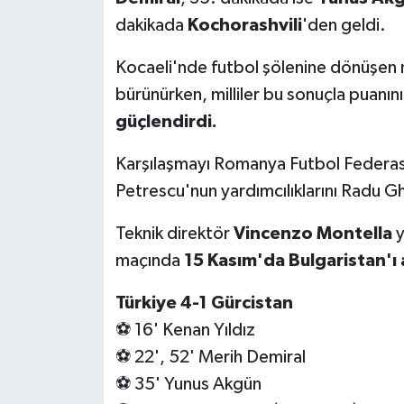
dakikada
Kochorashvili
'den geldi.
Yerel
Kocaeli'nde futbol şölenine dönüşen 
bürünürken, milliler bu sonuçla puanın
güçlendirdi.
Karşılaşmayı Romanya Futbol Federa
Petrescu'nun yardımcılıklarını Radu G
Teknik direktör
Vincenzo Montella
y
maçında
15 Kasım'da Bulgaristan'ı 
Türkiye 4-1 Gürcistan
⚽ 16' Kenan Yıldız
⚽ 22', 52' Merih Demiral
⚽ 35' Yunus Akgün