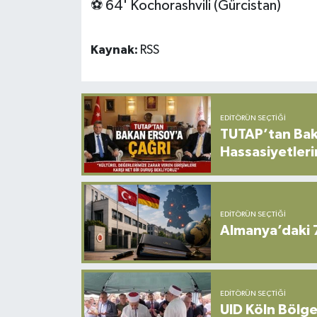
⚽ 64' Kochorashvili (Gürcistan)
Kaynak:
RSS
EDITÖRÜN SEÇTIĞI
TUTAP’tan Bak
Hassasiyetleri
EDITÖRÜN SEÇTIĞI
Almanya’daki 
EDITÖRÜN SEÇTIĞI
UID Köln Bölge