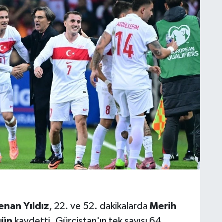
enan Yıldız
, 22. ve 52. dakikalarda
Merih
gün
kaydetti. Gürcistan'ın tek sayısı 64.