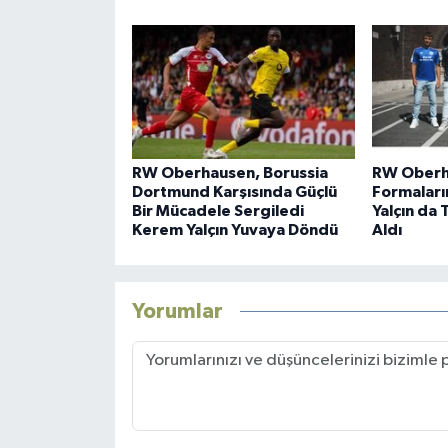
RW Oberhausen, Borussia
RW Oberh
Dortmund Karşısında Güçlü
Formaların
Bir Mücadele Sergiledi
Yalçın da 
Kerem Yalçın Yuvaya Döndü
Aldı
Yorumlar