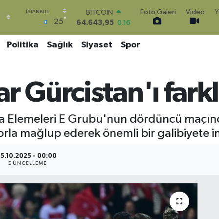
64.643,95
0.16
Foto Galeri
Video
Y
DOLAR
°
25
47,6006
0.06
EURO
Politika
Sağlık
Siyaset
Spor
55,0250
0.02
STERLİN
64,2398
0.2
GRAM ALTIN
 Gürcistan'ı farklı
6500.87
0.12
BİST100
13.799
70
 Elemeleri E Grubu'nun dördüncü maçında 
korla mağlup ederek önemli bir galibiyete i
15.10.2025 - 00:00
GÜNCELLEME