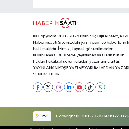
mucizevidirki, o
toplumun
sevinci yaşamak
umudu da yara
için sabırsızlanır.
alır.
© Copyright 2011- 2026 İlhan Kılıç Dijital Medya Gr
Haberinsaati Sitemizdeki yazı, resim ve haberlerin 
hakkı saklıdır. İzinsiz, kaynak gösterilmeden
kullanılamaz. Bu sitede yayınlanan yazıların bütün
hakları hukuksal sorumlulukları yazarlarına aittir.
YAYINLANAN KÖŞE YAZI VE YORUMLARDAN YAZAR
SORUMLUDUR.
RSS
Copyright © 2011-2026 Her hakkı saklıd