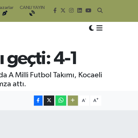
azarlar
CANLI YAYIN
 geçti: 4-1
A Milli Futbol Takımı, Kocaeli
mza attı.
-
+
A
A