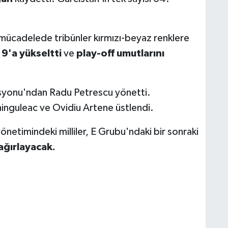
mücadelede tribünler kırmızı-beyaz renklere
ı
9'a yükseltti
ve
play-off umutlarını
syonu'ndan Radu Petrescu yönetti.
hinguleac ve Ovidiu Artene üstlendi.
önetimindeki milliler, E Grubu'ndaki bir sonraki
ağırlayacak.