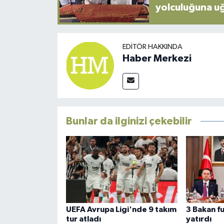
yolculuğuna u
EDITÖR HAKKINDA
Haber Merkezi
Bunlar da ilginizi çekebilir
UEFA Avrupa Ligi'nde 9 takım
3 Bakan f
tur atladı
yatırdı