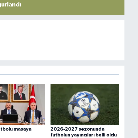
ğurlandı
utbolu masaya
2026-2027 sezonunda
futbolun yayıncıları belli oldu