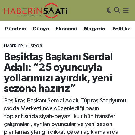
Asayiş
Nöbetçi Eczaneler
Gündem
Dünya
Ekonomi
Magazin
Politika
Bilim ve Teknoloji
Hava Durumu
HABERLER
SPOR
Çevre
Trafik Durumu
Beşiktaş Başkanı Serdal
Adalı: “25 oyuncuyla
DIŞ HABER
Süper Lig Puan Durumu ve Fikstür
yollarımızı ayırdık, yeni
Dünya
Tüm Manşetler
sezona hazırız”
Eğitim
Son Dakika Haberleri
Beşiktaş Başkanı Serdal Adalı, Tüpraş Stadyumu
Moda Merkezi’nde düzenlediği basın
Ekonomi
Haber Arşivi
toplantısında siyah-beyazlı kulübün transfer
çalışmaları, ayrılan oyuncular ve yeni sezon
Genel
planlamasıyla ilgili dikkat çeken açıklamalarda