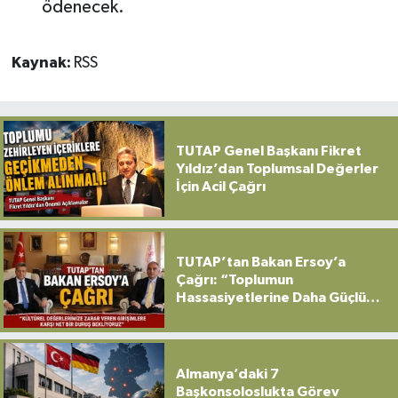
ödenecek.
Kaynak:
RSS
TUTAP Genel Başkanı Fikret
Yıldız’dan Toplumsal Değerler
İçin Acil Çağrı
TUTAP’tan Bakan Ersoy’a
Çağrı: “Toplumun
Hassasiyetlerine Daha Güçlü
Sahip Çıkılmalı”
Almanya’daki 7
Başkonsoloslukta Görev