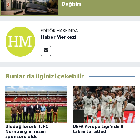
Değişimi
EDITÖR HAKKINDA
Haber Merkezi
Bunlar da ilginizi çekebilir
Uludağ İçecek, 1. FC
UEFA Avrupa Ligi'nde 9
Nürnberg'in resmi
takım tur atladı
sponsoru oldu