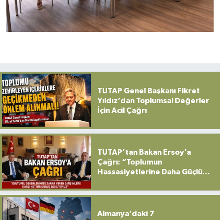
TUTAP Genel Başkanı Fikret
Yıldız’dan Toplumsal Değerler
İçin Acil Çağrı
TUTAP’tan Bakan Ersoy’a
Çağrı: “Toplumun
Hassasiyetlerine Daha Güçlü
Sahip Çıkılmalı”
Almanya’daki 7