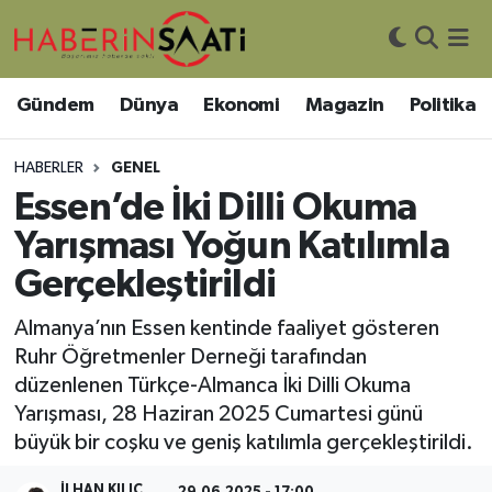
Asayiş
Nöbetçi Eczaneler
Gündem
Dünya
Ekonomi
Magazin
Politika
Bilim ve Teknoloji
Hava Durumu
HABERLER
GENEL
Çevre
Trafik Durumu
Essen’de İki Dilli Okuma
Yarışması Yoğun Katılımla
DIŞ HABER
Süper Lig Puan Durumu ve Fikstür
Gerçekleştirildi
Dünya
Tüm Manşetler
Almanya’nın Essen kentinde faaliyet gösteren
Ruhr Öğretmenler Derneği tarafından
Eğitim
Son Dakika Haberleri
düzenlenen Türkçe-Almanca İki Dilli Okuma
Yarışması, 28 Haziran 2025 Cumartesi günü
Ekonomi
Haber Arşivi
büyük bir coşku ve geniş katılımla gerçekleştirildi.
Genel
İLHAN KILIÇ