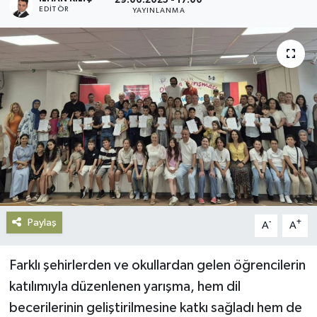
29.06.2025 - 17:00
EDITÖR
YAYINLANMA
Gündem
Haberde İnsan
Kültür-Sanat
Magazin
Podcast
Politika
Paylaş
-
+
A
A
Sağlık
Farklı şehirlerden ve okullardan gelen öğrencilerin
Siyaset
katılımıyla düzenlenen yarışma, hem dil
becerilerinin geliştirilmesine katkı sağladı hem de
Spor