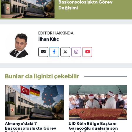
Başkonsoloslukta Görev
Değişimi
EDITÖR HAKKINDA
İlhan Kılıç
Bunlar da ilginizi çekebilir
Almanya’daki 7
UID Köln Bölge Başkanı
Başkonsoloslukta Görev
Garaçoğlu dualarla son