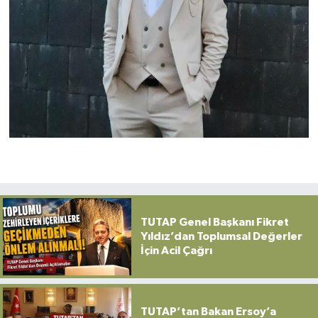
TUTAP Genel Başkanı Fikret
Yıldız’dan Toplumsal Değerler
İçin Acil Çağrı
TUTAP’tan Bakan Ersoy’a