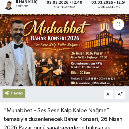
İLHAN KILIÇ
03.03.2026 - 12:40
03.03.2026 - 12:50
EDITÖR
YAYINLANMA
GÜNCELLEME
Gündem
Haberde İnsan
Kültür-Sanat
Magazin
Podcast
Politika
Paylaş
-
+
A
A
Sağlık
“Muhabbet – Ses Sese Kalp Kalbe Nağme”
Siyaset
temasıyla düzenlenecek Bahar Konseri, 26 Nisan
2026 Pazar günü sanatseverlerle buluşacak.
Spor