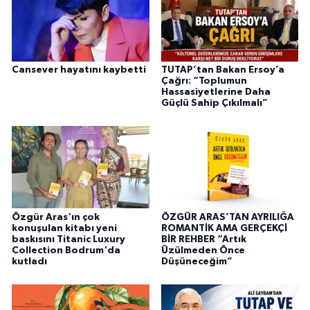
Cansever hayatını kaybetti
TUTAP’tan Bakan Ersoy’a
Çağrı: “Toplumun
Hassasiyetlerine Daha
Güçlü Sahip Çıkılmalı”
Özgür Aras'ın çok
ÖZGÜR ARAS’TAN AYRILIĞA
konuşulan kitabı yeni
ROMANTİK AMA GERÇEKÇİ
baskısını Titanic Luxury
BİR REHBER “Artık
Collection Bodrum'da
Üzülmeden Önce
kutladı
Düşüneceğim”