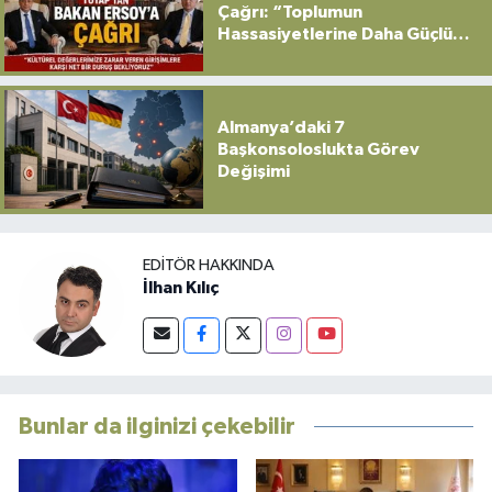
Çağrı: “Toplumun
Hassasiyetlerine Daha Güçlü
Sahip Çıkılmalı”
Almanya’daki 7
Başkonsoloslukta Görev
Değişimi
EDITÖR HAKKINDA
İlhan Kılıç
Bunlar da ilginizi çekebilir