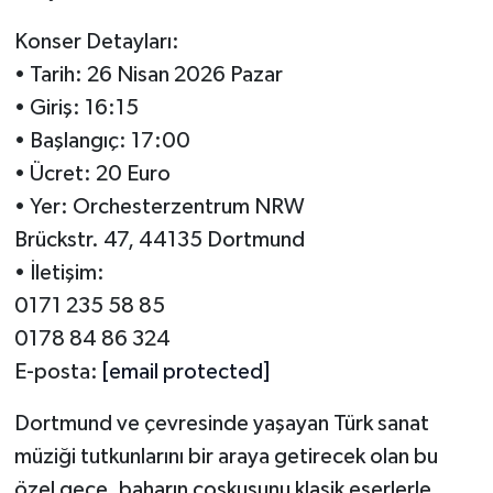
Konser Detayları:
• Tarih: 26 Nisan 2026 Pazar
• Giriş: 16:15
• Başlangıç: 17:00
• Ücret: 20 Euro
• Yer: Orchesterzentrum NRW
Brückstr. 47, 44135 Dortmund
• İletişim:
0171 235 58 85
0178 84 86 324
E-posta:
[email protected]
Dortmund ve çevresinde yaşayan Türk sanat
müziği tutkunlarını bir araya getirecek olan bu
özel gece, baharın coşkusunu klasik eserlerle