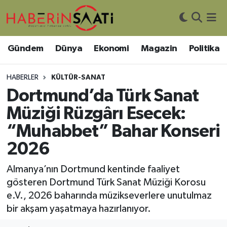
Asayiş
Nöbetçi Eczaneler
Gündem
Dünya
Ekonomi
Magazin
Politika
Bilim ve Teknoloji
Hava Durumu
HABERLER
KÜLTÜR-SANAT
Çevre
Trafik Durumu
Dortmund’da Türk Sanat
Müziği Rüzgârı Esecek:
DIŞ HABER
Süper Lig Puan Durumu ve Fikstür
“Muhabbet” Bahar Konseri
Dünya
Tüm Manşetler
2026
Eğitim
Son Dakika Haberleri
Almanya’nın Dortmund kentinde faaliyet
gösteren Dortmund Türk Sanat Müziği Korosu
Ekonomi
Haber Arşivi
e.V., 2026 baharında müzikseverlere unutulmaz
bir akşam yaşatmaya hazırlanıyor.
Genel